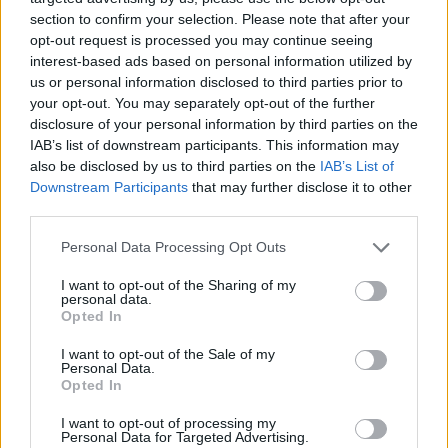
section to confirm your selection. Please note that after your
opt-out request is processed you may continue seeing
interest-based ads based on personal information utilized by
us or personal information disclosed to third parties prior to
your opt-out. You may separately opt-out of the further
Mots-clés :
Écusson
,
Montpellier
,
visite montpellier
,
sortir
disclosure of your personal information by third parties on the
famille montpellier
,
Hérault
,
activité enfant montpellier
,
IAB’s list of downstream participants. This information may
que faire à Montpellier
,
quoi visiter à Montpellier
also be disclosed by us to third parties on the
IAB’s List of
Downstream Participants
that may further disclose it to other
À LIRE AUSSI...
third parties.
Personal Data Processing Opt Outs
I want to opt-out of the Sharing of my
personal data.
Opted In
I want to opt-out of the Sale of my
Personal Data.
Opted In
Découvrir le street art de
Visites touristiques
Montpellier à vélo
Montpellier Freetour
I want to opt-out of processing my
Personal Data for Targeted Advertising.