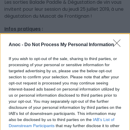
Les sorties Balade Paddle & Dégustation de vin vous
invitent pour leur session du jeudi 25 juillet 2019, à une
dégustation du Muscat de Frontignan !
Infos pratiques
:
Le lieu exact de la sortie et la confirmation de la
Anoc -
Do Not Process My Personal Information
balade seront assurés 2 jours avant la sortie, celle-ci
étant tributaire de la météo.
If you wish to opt-out of the sale, sharing to third parties, or
Rendez-vous sur
le site
ou leur
page Facebook
pour
processing of your personal or sensitive information for
réserver votre soirée.
targeted advertising by us, please use the below opt-out
Pour plus de renseignements :
06 19 14 87 90
section to confirm your selection. Please note that after your
opt-out request is processed you may continue seeing
L'abus d'alcool est dangereux pour la santé, à
interest-based ads based on personal information utilized by
us or personal information disclosed to third parties prior to
consommer avec modération.
your opt-out. You may separately opt-out of the further
disclosure of your personal information by third parties on the
IAB’s list of downstream participants. This information may
INFORMATIONS PRATIQUES
also be disclosed by us to third parties on the
IAB’s List of
Downstream Participants
that may further disclose it to other
DATES ET HORAIRES