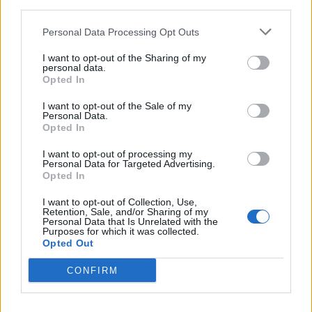
third parties.
Le 25 juillet 2019
De 19h à 21h
Personal Data Processing Opt Outs
LIEU
I want to opt-out of the Sharing of my
Avenue des Etangs - Frontignan
personal data.
Avenue des Étangs
Opted In
34110
Frontignan
Calcul d'itinéraire
I want to opt-out of the Sale of my
Personal Data.
Opted In
TARIFS
Gratuit pour les enfants de 6 à 10 ans qui tiennent sur le
I want to opt-out of processing my
paddle d'un adulte : Gratuit
Personal Data for Targeted Advertising.
Dégustation sans balade en paddle : 10€
Opted In
Balade + dégustation sans location de matériel : 19€
I want to opt-out of Collection, Use,
Balade + location du matériel + dégustation pour jeune de
Retention, Sale, and/or Sharing of my
10 à 18 ans : 25€
Personal Data that Is Unrelated with the
Balade + location du matériel + dégustation : 39€
Purposes for which it was collected.
Opted Out
ÂGE RECOMMANDÉ
CONFIRM
À partir de 6 ans
SITE OFFICIEL