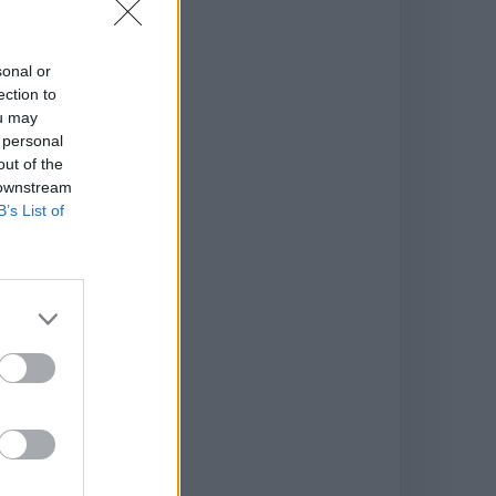
sonal or
ection to
ou may
 personal
out of the
 downstream
B’s List of
e