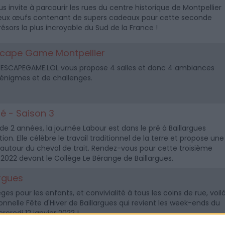
s invite à parcourir les rues du centre historique de Montpellier
eux œufs contenant de supers cadeaux pour cette seconde
ésors la plus incroyable du Sud de la France !
scape Game Montpellier
h, ESCAPEGAME.LOL vous propose 4 salles et donc 4 ambiances
'énigmes et de challenges.
ré - Saison 3
 2 années, la journée Labour est dans le pré à Baillargues
on. Elle célèbre le travail traditionnel de la terre et propose une
autour du cheval de trait. Rendez-vous pour cette troisième
 2022 devant le Collège Le Bérange de Baillargues.
argues
s pour les enfants, et convivialité à tous les coins de rue, voil
onnelle Fête d'Hiver de Baillargues qui revient les week-ends du
ercredi 12 janvier 2022 !