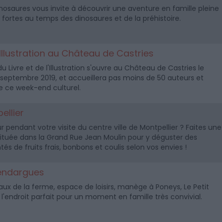
Dinosaures vous invite à découvrir une aventure en famille pleine
fortes au temps des dinosaures et de la préhistoire.
l'Illustration au Château de Castries
 Livre et de l'Illustration s'ouvre au Château de Castries le
septembre 2019, et accueillera pas moins de 50 auteurs et
de ce week-end culturel.
ellier
 pendant votre visite du centre ville de Montpellier ? Faites une
 située dans la Grand Rue Jean Moulin pour y déguster des
 de fruits frais, bonbons et coulis selon vos envies !
Vendargues
ux de la ferme, espace de loisirs, manège à Poneys, Le Petit
l'endroit parfait pour un moment en famille très convivial.