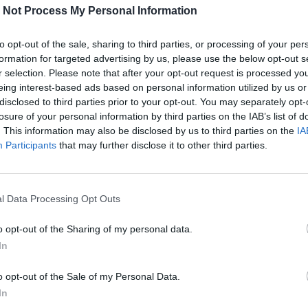
 Not Process My Personal Information
 le spectacle musical de Chantal Goya
illement, retrouvez le spectacle musical mythique de Chantal
to opt-out of the sale, sharing to third parties, or processing of your per
 créé par Jean-Jacques Debout ! Cette grande tournée française
formation for targeted advertising by us, please use the below opt-out s
e Montpellier le samedi 8 janvier 2022.
r selection. Please note that after your opt-out request is processed y
eing interest-based ads based on personal information utilized by us or
rimpe aux arbres
disclosed to third parties prior to your opt-out. You may separately opt-
losure of your personal information by third parties on the IAB’s list of
 en grimpant dans les arbres tout en faisant de l'escalade en
. This information may also be disclosed by us to third parties on the
IA
e vous propose l'association Voyage au bout de la Cime. Rendez-
Participants
that may further disclose it to other third parties.
verte d'escalade dans les arbres le dimanche 1er mars à la bas
o Carnon - Des jeux, ateliers et animations pour
l Data Processing Opt Outs
 ans
ires, l'Office de Tourisme de Mauguio Carnon invitent les
o opt-out of the Sharing of my personal data.
venir participer à Festi'Mômes sur le Port de Plaisance de
In
rès-midi ludiques en famille.
tre fou - Avant-Première au Diagonal
o opt-out of the Sale of my Personal Data.
In
u raconte une aventure incroyable de 2 jeunes amis partant de