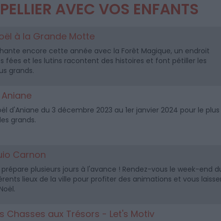
PELLIER AVEC VOS ENFANTS
oël à la Grande Motte
ante encore cette année avec la Forêt Magique, un endroit
 fées et les lutins racontent des histoires et font pétiller les
us grands.
à Aniane
oël d'Aniane du 3 décembre 2023 au 1er janvier 2024 pour le plus
des grands.
uio Carnon
prépare plusieurs jours à l'avance ! Rendez-vous le week-end d
ents lieux de la ville pour profiter des animations et vous laisse
Noël.
es Chasses aux Trésors - Let's Motiv