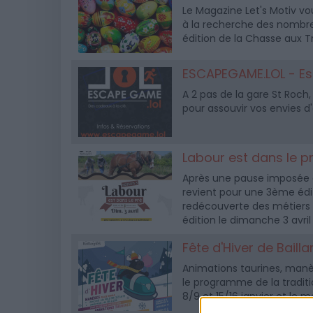
Le Magazine Let's Motiv vou
à la recherche des nombr
édition de la Chasse aux Tr
ESCAPEGAME.LOL - E
A 2 pas de la gare St Roc
pour assouvir vos envies d
Labour est dans le p
Après une pause imposée de
revient pour une 3ème éditi
redécouverte des métiers 
édition le dimanche 3 avril
Fête d'Hiver de Baill
Animations taurines, manège
le programme de la traditi
8/9 et 15/16 janvier et le m