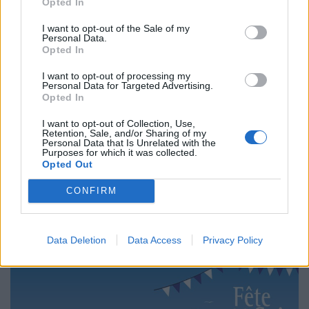
Opted In
I want to opt-out of the Sale of my
Personal Data.
Opted In
I want to opt-out of processing my
Personal Data for Targeted Advertising.
Opted In
I want to opt-out of Collection, Use,
Retention, Sale, and/or Sharing of my
Fête de la Mer à Carnon
Personal Data that Is Unrelated with the
Purposes for which it was collected.
Fête des marins, des pêcheurs et des plaisanciers, la Fête
Opted Out
de la Mer à Carnon invite chaque année le grand public à
découvrir et à redécouvrir les beautés et richesses de la
CONFIRM
Méditerranée, dans une ambiance conviviale et
chaleureuse.
Data Deletion
Data Access
Privacy Policy