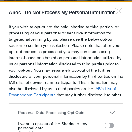
Anoc -
Do Not Process My Personal Information
If you wish to opt-out of the sale, sharing to third parties, or
processing of your personal or sensitive information for
targeted advertising by us, please use the below opt-out
section to confirm your selection. Please note that after your
Soirées Festives de Bocaud
opt-out request is processed you may continue seeing
interest-based ads based on personal information utilized by
Après la Fête de la Musique, la Ville de Jacou a encore envie
us or personal information disclosed to third parties prior to
de célébrer l'été et la musique et vous invite au Parc de
your opt-out. You may separately opt-out of the further
Bocaud pour des soirées musicales et festives les vendredi
disclosure of your personal information by third parties on the
29 et samedi 30 juin 2018.
IAB’s list of downstream participants. This information may
also be disclosed by us to third parties on the
IAB’s List of
Downstream Participants
that may further disclose it to other
third parties.
Personal Data Processing Opt Outs
I want to opt-out of the Sharing of my
personal data.