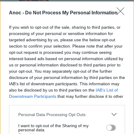
Anoc -
Do Not Process My Personal Information
If you wish to opt-out of the sale, sharing to third parties, or
processing of your personal or sensitive information for
targeted advertising by us, please use the below opt-out
section to confirm your selection. Please note that after your
opt-out request is processed you may continue seeing
Fêtes de Saint Roch à Montpellier
interest-based ads based on personal information utilized by
us or personal information disclosed to third parties prior to
A Montpellier, les festivités autour du 15 août, sont
your opt-out. You may separately opt-out of the further
également l'occasion de célébrer Saint Roch, protecteur
disclosure of your personal information by third parties on the
de la ville, pendant 2 jours lors des Fêtes de Saint Roch à
IAB’s list of downstream participants. This information may
Montpellier, les 14, 15 et 16 août 2021.
also be disclosed by us to third parties on the
IAB’s List of
Downstream Participants
that may further disclose it to other
third parties.
Personal Data Processing Opt Outs
I want to opt-out of the Sharing of my
personal data.