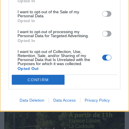
Opted In
I want to opt-out of the Sale of my
Personal Data.
Opted In
I want to opt-out of processing my
Personal Data for Targeted Advertising.
Opted In
I want to opt-out of Collection, Use,
Retention, Sale, and/or Sharing of my
Le Village des Vignerons
Personal Data that Is Unrelated with the
Purposes for which it was collected.
Le Village des Vignerons vous attend tous les lundis sur la
Opted Out
place du Cosmos à la Grande Motte pour des séances de
dégustations et de découvertes des vins de la région.
CONFIRM
Data Deletion
Data Access
Privacy Policy