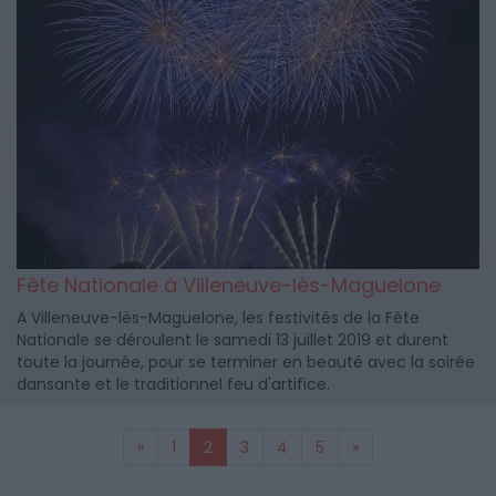
Fête Nationale à Villeneuve-lès-Maguelone
A Villeneuve-lès-Maguelone, les festivités de la Fête
Nationale se déroulent le samedi 13 juillet 2019 et durent
toute la journée, pour se terminer en beauté avec la soirée
dansante et le traditionnel feu d'artifice.
«
1
2
3
4
5
»