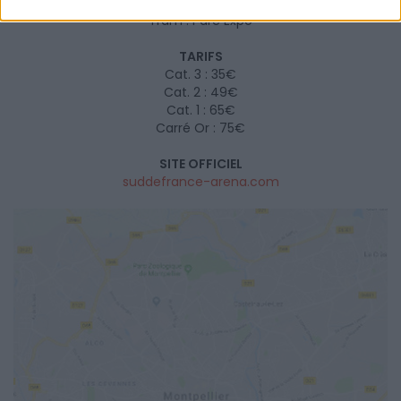
ACCÈS
Tram : Parc Expo
TARIFS
Cat. 3 : 35€
Cat. 2 : 49€
Cat. 1 : 65€
Carré Or : 75€
SITE OFFICIEL
suddefrance-arena.com