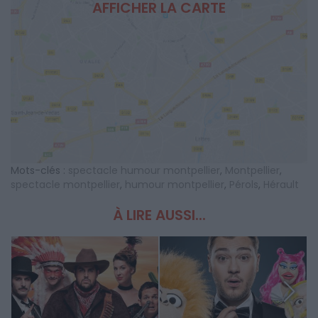
AFFICHER LA CARTE
Mots-clés :
spectacle humour montpellier
,
Montpellier
,
spectacle montpellier
,
humour montpellier
,
Pérols
,
Hérault
À LIRE AUSSI...