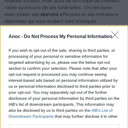
réseaux sociaux, mais aussi de sa coupe de cheveux
ratée ou encore de ses funérailles... On retrouve
avec plaisir, ses
sketchs
efficaces et ses imitations
déjantées qui nous avaient tant manqués.
Infos pratiques
:
Anoc -
Do Not Process My Personal Information
Attention, un dispositif Yondr est mis en place
If you wish to opt-out of the sale, sharing to third parties, or
pendant les spectacles de
Florence Foresti
. Ce
processing of your personal or sensitive information for
dispositif consiste à ranger votre smartphone dans
targeted advertising by us, please use the below opt-out
une pochette verrouillée en début de spectacle afin
section to confirm your selection. Please note that after your
d'inciter les gens à ne pas téléphoner ou utiliser leur
opt-out request is processed you may continue seeing
téléphone pendant le spectacle. La mise en place du
interest-based ads based on personal information utilized by
us or personal information disclosed to third parties prior to
système semble prendre pas mal de temps en
your opt-out. You may separately opt-out of the further
début et en fin de spectacle.
disclosure of your personal information by third parties on the
IAB’s list of downstream participants. This information may
Billetterie en ligne.
also be disclosed by us to third parties on the
IAB’s List of
Downstream Participants
that may further disclose it to other
third parties.