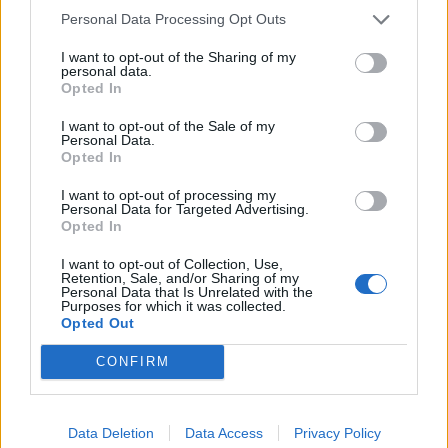
Personal Data Processing Opt Outs
I want to opt-out of the Sharing of my
personal data.
Opted In
I want to opt-out of the Sale of my
Personal Data.
Opted In
I want to opt-out of processing my
Personal Data for Targeted Advertising.
Opted In
INFORMATIONS PRATIQUES
I want to opt-out of Collection, Use,
Retention, Sale, and/or Sharing of my
DATES ET HORAIRES
Personal Data that Is Unrelated with the
Purposes for which it was collected.
Le 28 septembre 2019
Opted Out
LIEU
CONFIRM
La Sud de France Arena
Route de la Foire
34470
Perols
Calcul d'itinéraire
Data Deletion
Data Access
Privacy Policy