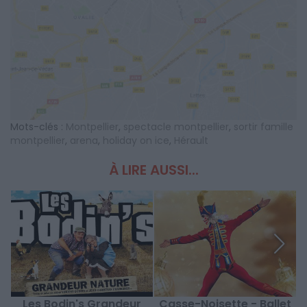
Mots-clés :
Montpellier
,
spectacle montpellier
,
sortir famille
montpellier
,
arena
,
holiday on ice
,
Hérault
À LIRE AUSSI...
Les Bodin's Grandeur
Casse-Noisette - Ballet