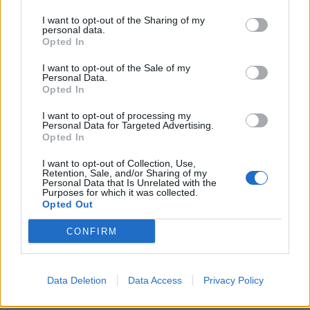
I want to opt-out of the Sharing of my
personal data.
Opted In
I want to opt-out of the Sale of my
Personal Data.
Opted In
INFORMATIONS PRATIQUES
I want to opt-out of processing my
Personal Data for Targeted Advertising.
DATES ET HORAIRES
Opted In
Du 10 mars 2020 au 11 mars 2020
I want to opt-out of Collection, Use,
Retention, Sale, and/or Sharing of my
LIEU
Personal Data that Is Unrelated with the
Le Zénith Sud
Purposes for which it was collected.
2733 Avenue Albert Einstein
Opted Out
34000
Montpellier
Calcul d'itinéraire
CONFIRM
ACCÈS
Bus n°9 - Zenith Sud
Data Deletion
Data Access
Privacy Policy
TARIFS
Enfants de - 12 ans (toutes catégories) : 19,9€