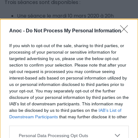
Trois séances sont disponibles :
Une séance le mardi 10 mars 2020 à 20h
Une séance le mercredi 11 mars 2020 à 15h
Une dernière séance le mercredi 11 mars 2020 à
Anoc -
Do Not Process My Personal Information
20h
If you wish to opt-out of the sale, sharing to third parties, or
Réservez vite votre
soirée en famille
!
processing of your personal or sensitive information for
targeted advertising by us, please use the below opt-out
Infos pratiques
:
section to confirm your selection. Please note that after your
opt-out request is processed you may continue seeing
Des tarifs réduits "Lancement" et "Enfants de moins
interest-based ads based on personal information utilized by
us or personal information disclosed to third parties prior to
de 12 ans" sont également proposés.
your opt-out. You may separately opt-out of the further
disclosure of your personal information by third parties on the
IAB’s list of downstream participants. This information may
also be disclosed by us to third parties on the
IAB’s List of
Downstream Participants
that may further disclose it to other
third parties.
Personal Data Processing Opt Outs