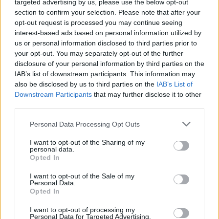
grand bonheur des petits.
targeted advertising by us, please use the below opt-out
section to confirm your selection. Please note that after your
opt-out request is processed you may continue seeing
Les
enfants
seront évidemment émerveillés et ravis
interest-based ads based on personal information utilized by
de toutes ces surprises, mais les
parents
ne seront
us or personal information disclosed to third parties prior to
pas en reste, puisque que de nombreux
exposants
your opt-out. You may separately opt-out of the further
vous proposeront des produits de qualité et de
disclosure of your personal information by third parties on the
bonnes idées pour vos
cadeaux de fin d'année
:
IAB’s list of downstream participants. This information may
bijoux, accessoires, artisanat local, textiles, santons,
also be disclosed by us to third parties on the
IAB’s List of
bougies... Des stands de marrons glacés, gâteaux,
Downstream Participants
that may further disclose it to other
third parties.
miels et autres produits délicieux combleront les plus
gourmands.
Personal Data Processing Opt Outs
I want to opt-out of the Sharing of my
personal data.
INFORMATIONS PRATIQUES
Opted In
DATES ET HORAIRES
I want to opt-out of the Sale of my
Le 16 décembre 2023
Personal Data.
De 11h à 20h
Opted In
I want to opt-out of processing my
LIEU
Personal Data for Targeted Advertising.