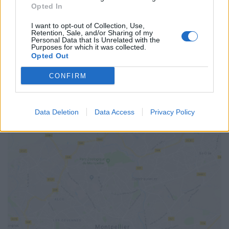
Chai du Terral
Opted In
Chemin du Terral
34430
Saint Jean de Vedas
I want to opt-out of Collection, Use,
Calcul d'itinéraire
Retention, Sale, and/or Sharing of my
Personal Data that Is Unrelated with the
ACCÈS
Purposes for which it was collected.
Tramway Ligne 2 : Arrêt St Jean de Védas Centre
Opted Out
TARIFS
CONFIRM
Gratuit
SITE OFFICIEL
Data Deletion
Data Access
Privacy Policy
www.saintjeandevedas.fr