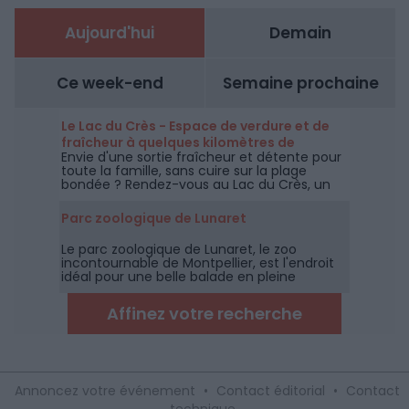
Aujourd'hui
Demain
Ce week-end
Semaine prochaine
Le Lac du Crès - Espace de verdure et de
fraîcheur à quelques kilomètres de
Envie d'une sortie fraîcheur et détente pour
Montpellier
toute la famille, sans cuire sur la plage
bondée ? Rendez-vous au Lac du Crès, un
espace de 27 hectares ouverts
gratuitement à tous et toute l'année à
Parc zoologique de Lunaret
quelques kilomètres de Montpellier.
Le parc zoologique de Lunaret, le zoo
incontournable de Montpellier, est l'endroit
idéal pour une belle balade en pleine
garrigue à la découverte des animaux des
cinq continents.
Affinez votre recherche
Annoncez votre événement
•
Contact éditorial
•
Contact
technique