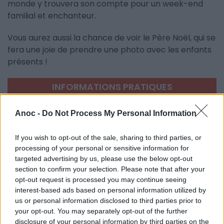
monde y trouvera son compte pour un week-end
familial et enchanteur.
Vous aurez aussi la chance de voir le Père Noël, qui se
fera une joie de prendre une photo avec les enfants
présents !
INFORMATIONS PRATIQUES
DATES ET HORAIRES
Anoc -
Do Not Process My Personal Information
Du 25 novembre 2023 au 26 novembre 2023
LIEU
If you wish to opt-out of the sale, sharing to third parties, or
Espace Lattara
processing of your personal or sensitive information for
Place Jean de Lattre de Tassigny
targeted advertising by us, please use the below opt-out
34970
Lattes
section to confirm your selection. Please note that after your
Calcul d'itinéraire
opt-out request is processed you may continue seeing
ACCÈS
interest-based ads based on personal information utilized by
Tramway ligne 3 : Arrêt Lattes Centre
us or personal information disclosed to third parties prior to
your opt-out. You may separately opt-out of the further
TARIFS
disclosure of your personal information by third parties on the