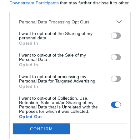
Downstream Participants
that may further disclose it to other
LIEU
third parties.
Le Parc des Expositions
Parc Expo
Personal Data Processing Opt Outs
34470
Perols
Calcul d'itinéraire
I want to opt-out of the Sharing of my
personal data.
Opted In
TARIFS
Enfant de moins de 6 ans : Gratuit
I want to opt-out of the Sale of my
Enfant de 6 à 11 ans : 10€
Personal Data.
Plein Tarif 1 jour : 14€
Opted In
Plein Tarif Pass 2 jours : 22€
Tarif 1 jours Famille (2 adultes + 2 enfants) : 35€
I want to opt-out of processing my
Personal Data for Targeted Advertising.
Opted In
SITE OFFICIEL
tgs-montpellier.fr
I want to opt-out of Collection, Use,
Retention, Sale, and/or Sharing of my
Personal Data that Is Unrelated with the
Purposes for which it was collected.
Opted Out
CONFIRM