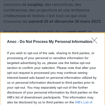
concours de
cosplay
, des rencontres, des
conférences, des projections et une ambiance
chaleureuse et festive, c'est tout ce que vous
trouverez les
samedi 25 et dimanche 26 mars 2023
.
Parmi les prestigieux invités de ce
week-end
, on
notera la présence d'acteurs, de youtubeurs, de
Anoc -
Do Not Process My Personal Information
cosplayeurs...
Concert de K-Pop, concours de Just Dance, de
If you wish to opt-out of the sale, sharing to third parties, or
processing of your personal or sensitive information for
nombreuses expositions, des espaces de jeux vidéo,
targeted advertising by us, please use the below opt-out
des concours de Cosplay et de nombreuses
section to confirm your selection. Please note that after your
animations sont au programme du TGS Occitanie
opt-out request is processed you may continue seeing
Game Show Montpellier 2023.
interest-based ads based on personal information utilized by
us or personal information disclosed to third parties prior to
INFORMATIONS PRATIQUES
your opt-out. You may separately opt-out of the further
disclosure of your personal information by third parties on the
DATES ET HORAIRES
IAB’s list of downstream participants. This information may
Du 25 mars 2023 au 26 mars 2023
also be disclosed by us to third parties on the
IAB’s List of