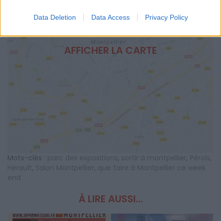
Data Deletion
Data Access
Privacy Policy
AFFICHER LA CARTE
Mots-clés :
parc des expositions
,
sortir à montpellier
,
Pérols
,
Hérault
,
Salon Montpellier
,
que faire à Montpellier ce week
end
À LIRE AUSSI...