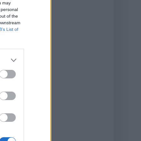
ou may
 personal
out of the
 downstream
B’s List of
r
s