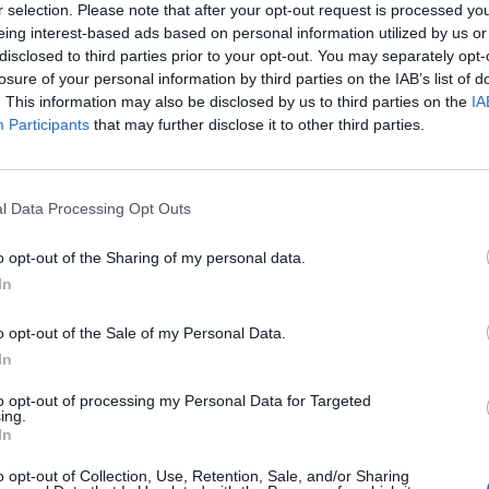
ES EXPOSITIONS
r selection. Please note that after your opt-out request is processed y
eing interest-based ads based on personal information utilized by us or
disclosed to third parties prior to your opt-out. You may separately opt-
lier Tattoo Expo
losure of your personal information by third parties on the IAB’s list of
. This information may also be disclosed by us to third parties on the
IA
ute la planète se rassemblent au Parc des Expos de Pérols, pou
Participants
that may further disclose it to other third parties.
 conventions du tatouage, l'International Montpellier Tattoo
 Show Montpellier 2023
l Data Processing Opt Outs
n, le TGS Occitanie Game Show Montpellier (anciennement
o opt-out of the Sharing of my personal data.
ow) prend de nouveau ses quartiers au Parc des Expositions à
In
manche 26 mars 2023 pour vous présenter le meilleur de la pop
o opt-out of the Sale of my Personal Data.
rs créatifs et Do It Yourself (DIY)
In
ontournable pour les adeptes des loisirs créatifs et du Do It
to opt-out of processing my Personal Data for Targeted
us au Parc des Expositions du jeudi 19 au dimanche 22 novembre
ing.
écouvertes, d'inspirations, d'ateliers, d'astuces et de technique
In
tre niveau.
o opt-out of Collection, Use, Retention, Sale, and/or Sharing