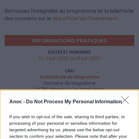
Retrouvez l'intégralité du programme et la billetterie
des concerts sur le
site officiel de l'événement
.
INFORMATIONS PRATIQUES
DATES ET HORAIRES
Du 3 juin 2023 au 15 juin 2023
LIEU
Cathédrale de Maguelone
Domaine de Maguelone
34750
Villeneuve les Maguelone
Calcul d'itinéraire
Anoc -
Do Not Process My Personal Information
TARIFS
Cat. 3 (à partir de) : 20€
If you wish to opt-out of the sale, sharing to third parties, or
Cat. 2 (à partir de) : 25€
processing of your personal or sensitive information for
Cat. 1 (à partir de) : 30€
targeted advertising by us, please use the below opt-out
section to confirm your selection. Please note that after your