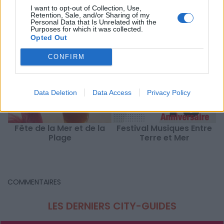
Hérault
,
Villeneuve les Maguelone
,
Sorties Montpellier
I want to opt-out of Collection, Use,
Retention, Sale, and/or Sharing of my
Personal Data that Is Unrelated with the
À LIRE AUSSI...
Purposes for which it was collected.
Opted Out
CONFIRM
Data Deletion
Data Access
Privacy Policy
Fête de la Mer et de la
Festival Musiques Entre
Plage
Terre et Mer
COMMENTAIRES
LES DERNIERS CITY-GUIDES