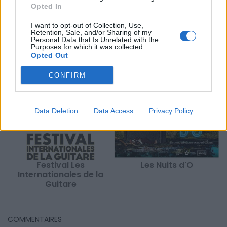
Opted In
I want to opt-out of Collection, Use,
Retention, Sale, and/or Sharing of my
Mots-clés :
domaine d O
,
Montpellier
,
spectacle
Personal Data that Is Unrelated with the
montpellier
,
festival montpellier
,
arabesques montpellier
Purposes for which it was collected.
Opted Out
À LIRE AUSSI...
CONFIRM
Data Deletion
Data Access
Privacy Policy
Festival Les
Les Nuits d'O
Internationales de la
Guitare
COMMENTAIRES