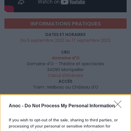
INFORMATIONS PRATIQUES
DATES ET HORAIRES
Du 5 septembre 2023 au 17 septembre 2023
LIEU
domaine d'O
Domaine d'O - Théâtre et spectacles
34090
Montpellier
Calcul d'itinéraire
ACCÈS
Tram : Malbosc ou Château d'O
TARIFS
à partir de : 5€
Anoc -
Do Not Process My Personal Information
Pass Découverte : 40€
Pass Week End 1 : 55€
If you wish to opt-out of the sale, sharing to third parties, or
Pass Week End 2 : 65€
processing of your personal or sensitive information for