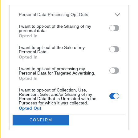
SITE OFFICIEL
third parties.
www.larouteducodingclub.com
Personal Data Processing Opt Outs
I want to opt-out of the Sharing of my
personal data.
Opted In
I want to opt-out of the Sale of my
Personal Data.
Opted In
I want to opt-out of processing my
AFFICHER LA CARTE
Personal Data for Targeted Advertising.
Opted In
I want to opt-out of Collection, Use,
Retention, Sale, and/or Sharing of my
Personal Data that Is Unrelated with the
Purposes for which it was collected.
Opted Out
CONFIRM
Mots-clés :
castelnau le lez
,
Hérault
,
sortie gratuite
montpellier
,
Atelier Montpellier
,
french tech