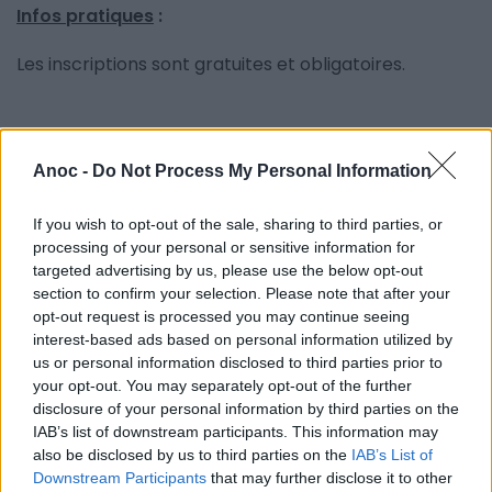
Infos pratiques
:
Les inscriptions sont gratuites et obligatoires.
Anoc -
Do Not Process My Personal Information
INFORMATIONS PRATIQUES
If you wish to opt-out of the sale, sharing to third parties, or
DATES ET HORAIRES
processing of your personal or sensitive information for
Du 8 mars 2019 au 13 mars 2019
targeted advertising by us, please use the below opt-out
section to confirm your selection. Please note that after your
LIEU
opt-out request is processed you may continue seeing
Le Kiasma
interest-based ads based on personal information utilized by
Rue de la Crouzette
34170
Castelnau le Lez
us or personal information disclosed to third parties prior to
Calcul d'itinéraire
your opt-out. You may separately opt-out of the further
disclosure of your personal information by third parties on the
TARIFS
IAB’s list of downstream participants. This information may
Gratuit
also be disclosed by us to third parties on the
IAB’s List of
Downstream Participants
that may further disclose it to other