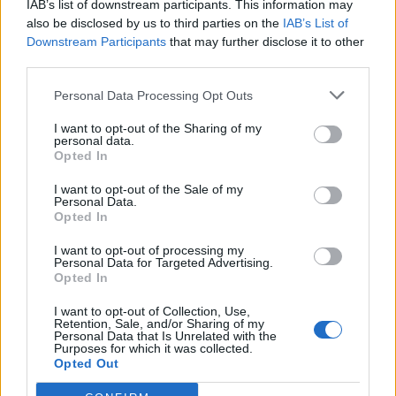
IAB’s list of downstream participants. This information may
also be disclosed by us to third parties on the
IAB’s List of
Downstream Participants
that may further disclose it to other
third parties.
Personal Data Processing Opt Outs
I want to opt-out of the Sharing of my
personal data.
Opted In
I want to opt-out of the Sale of my
Personal Data.
Opted In
I want to opt-out of processing my
Personal Data for Targeted Advertising.
Opted In
Marché de Producteurs à Baillargues -
I want to opt-out of Collection, Use,
Fromagora 2019
Retention, Sale, and/or Sharing of my
Personal Data that Is Unrelated with the
Purposes for which it was collected.
Dans le cadre de Fromagora 2019, un Marché de
Opted Out
Producteurs prendra place toute la journée du samedi 13
septembre 2019 sur la place Sigala de Baillargues avec