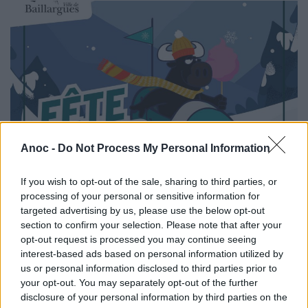
Anoc -
Do Not Process My Personal Information
If you wish to opt-out of the sale, sharing to third parties, or
processing of your personal or sensitive information for
targeted advertising by us, please use the below opt-out
Fête d'Hiver de Baillargues
section to confirm your selection. Please note that after your
opt-out request is processed you may continue seeing
Animations taurines, manèges pour les enfants, et
interest-based ads based on personal information utilized by
convivialité à tous les coins de rue, voilà le programme de
us or personal information disclosed to third parties prior to
la traditionnelle Fête d'Hiver de Baillargues qui revient les
your opt-out. You may separately opt-out of the further
week-ends du 8/9 et 15/16 janvier et le mercredi 12 janvier
disclosure of your personal information by third parties on the
2022 !