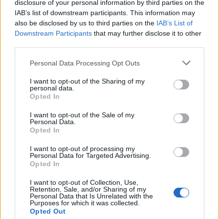
disclosure of your personal information by third parties on the
IAB’s list of downstream participants. This information may
also be disclosed by us to third parties on the
IAB’s List of
Downstream Participants
that may further disclose it to other
third parties.
Personal Data Processing Opt Outs
I want to opt-out of the Sharing of my
personal data.
Opted In
I want to opt-out of the Sale of my
Personal Data.
Opted In
I want to opt-out of processing my
Personal Data for Targeted Advertising.
Opted In
Visite guidée de la Tour de la Babote à
Montpellier - Plus haut vers les étoiles
I want to opt-out of Collection, Use,
Retention, Sale, and/or Sharing of my
Devenue siège de la Fédération d'astronomie populaire
Personal Data that Is Unrelated with the
Purposes for which it was collected.
amateur du Midi, la Tour de la Babote à Montpellier ne se
Opted Out
visite pas tous les jours. Alors profitez vite d'une visite