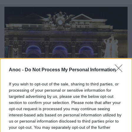
Anoc -
Do Not Process My Personal Information
If you wish to opt-out of the sale, sharing to third parties, or
processing of your personal or sensitive information for
targeted advertising by us, please use the below opt-out
Visite guidée : Montpellier By Night
section to confirm your selection. Please note that after your
opt-out request is processed you may continue seeing
Dynamique et grouillante de vie en journée, la ville de
interest-based ads based on personal information utilized by
Montpellier devient calme et lumineuse à la nuit tombée.
us or personal information disclosed to third parties prior to
Rendez-vous à la Tour de la Babote pour une visite guidée
your opt-out. You may separately opt-out of the further
atypique : Montpellier By Night.