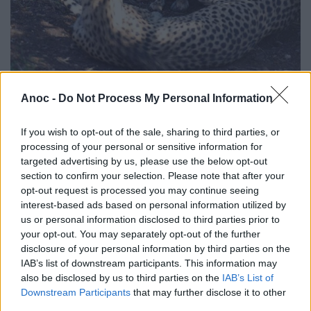
Parc zoologique de Lunaret
Anoc -
Do Not Process My Personal Information
Le parc zoologique de Lunaret, le zoo incontournable de
Montpellier, est l'endroit idéal pour une belle balade en
If you wish to opt-out of the sale, sharing to third parties, or
pleine garrigue à la découverte des animaux des cinq
processing of your personal or sensitive information for
continents.
targeted advertising by us, please use the below opt-out
section to confirm your selection. Please note that after your
opt-out request is processed you may continue seeing
interest-based ads based on personal information utilized by
ÉVÉNEMENTS PASSÉS
us or personal information disclosed to third parties prior to
your opt-out. You may separately opt-out of the further
disclosure of your personal information by third parties on the
IAB’s list of downstream participants. This information may
also be disclosed by us to third parties on the
IAB’s List of
Downstream Participants
that may further disclose it to other
third parties.