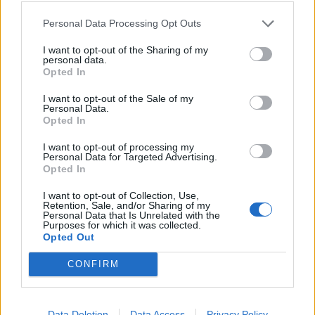
Personal Data Processing Opt Outs
I want to opt-out of the Sharing of my
personal data.
Opted In
I want to opt-out of the Sale of my
Personal Data.
Opted In
I want to opt-out of processing my
Personal Data for Targeted Advertising.
Festi'versité, le Festival de la Biodiversité
Opted In
Dans le cadre du Salon de l'Ecologie, Festi'versité, le Festival
de la Biodiversité vous invite à des animations,
I want to opt-out of Collection, Use,
Retention, Sale, and/or Sharing of my
conférences, projections, jeu de piste et ateliers artistiques
Personal Data that Is Unrelated with the
dédiés à la nature, pour une sensibilisation au grand public
Purposes for which it was collected.
Opted Out
et à toutes les générations.
CONFIRM
Data Deletion
Data Access
Privacy Policy