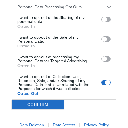
Tram : Peyrou ou Pitot
Personal Data Processing Opt Outs
I want to opt-out of the Sharing of my
personal data.
Opted In
I want to opt-out of the Sale of my
AFFICHER LA CARTE
Personal Data.
Opted In
I want to opt-out of processing my
Personal Data for Targeted Advertising.
Opted In
Mots-clés :
Montpellier
,
bar montpellier
,
bar bière
montpellier
I want to opt-out of Collection, Use,
Retention, Sale, and/or Sharing of my
Personal Data that Is Unrelated with the
À LIRE AUSSI...
Purposes for which it was collected.
Opted Out
CONFIRM
Data Deletion
Data Access
Privacy Policy