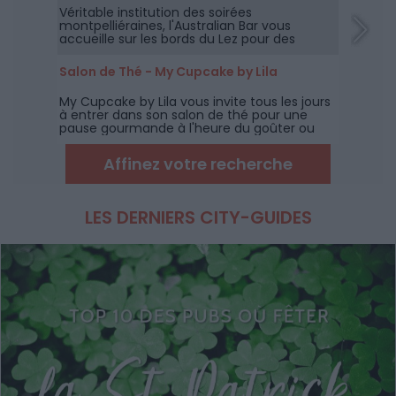
Véritable institution des soirées
montpelliéraines, l'Australian Bar vous
accueille sur les bords du Lez pour des
soirées "spéciales" avec des animations
musicales, des Happy Hours thématiques et
Salon de Thé - My Cupcake by Lila
bien d'autres "Live & Dj".
My Cupcake by Lila vous invite tous les jours
à entrer dans son salon de thé pour une
pause gourmande à l'heure du goûter ou
avec un bon café, après votre déjeuner.
Affinez votre recherche
LES DERNIERS CITY-GUIDES