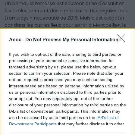
Un bémol, la terrasse est souvent prise d'assaut et
les tables donnent désormais sur le flux régulier des
tramways - nouveauté de 2016. Mais c'est chipoter
car dans les autres lieux pour sortir à Montpellier, le
bruit (sirènes, klaxons) rôde aussi.
Anoc -
Do Not Process My Personal Information
Informations pratiques:
Le Broc Café - Bar à bières
If you wish to opt-out of the sale, sharing to third parties, or
Ouvert du lundi au vendredi de 8h à 23h45
processing of your personal or sensitive information for
Happy Hour de 18h à 20h
targeted advertising by us, please use the below opt-out
section to confirm your selection. Please note that after your
opt-out request is processed you may continue seeing
interest-based ads based on personal information utilized by
INFORMATIONS PRATIQUES
us or personal information disclosed to third parties prior to
your opt-out. You may separately opt-out of the further
LIEU
disclosure of your personal information by third parties on the
Broc Café
IAB’s list of downstream participants. This information may
2 Boulevard Henri IV
also be disclosed by us to third parties on the
IAB’s List of
34090
Montpellier
Calcul d'itinéraire
Downstream Participants
that may further disclose it to other
ACCÈS
third parties.