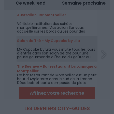
Ce week-end
Semaine prochaine
Australian Bar Montpellier
Véritable institution des soirées
montpelliéraines, l'Australian Bar vous
accueille sur les bords du Lez pour des
soirées "spéciales" avec des animations
musicales, des Happy Hours thématiques et
Salon de Thé - My Cupcake by Lila
bien d'autres "Live & Dj".
My Cupcake by Lila vous invite tous les jours
à entrer dans son salon de thé pour une
pause gourmande à l'heure du goûter ou
avec un bon café, après votre déjeuner.
The Beehive - Bar restaurant britannique à
Montpellier
Ce bar restaurant de Montpellier est un petit
bout d'Angleterre dans le sud de la France.
Déco bois et carte composée de plats
typiquement anglais, on y vient aussi pour
l'accueil chaleureux et la convivialité du
Affinez votre recherche
personnel.
LES DERNIERS CITY-GUIDES