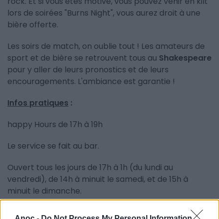
rock. Et si vous êtes motivé, vous pouvez venir en kilt
lors de soirées "Burns Night", vous aurez droit à une
bière offerte.
Les soirs de match, on oublie tout ! Les amateurs de
sport et de bière se retrouvent tous au
Shakespeare
pour y aller de leurs pronostics et de leurs
encouragements. L'ambiance est garantie !
Infos pratiques
:
happy Hours de 17h à 19h
Le service se fait au bar.
Ouvert tous les jours de 17h à 1h (du lundi au
vendredi), de 14h à minuit le samedi, et de 15h à
minuit le dimanche.
Attention, l'abus d'alcool est dangereux pour la
Anoc -
Do Not Process My Personal Information