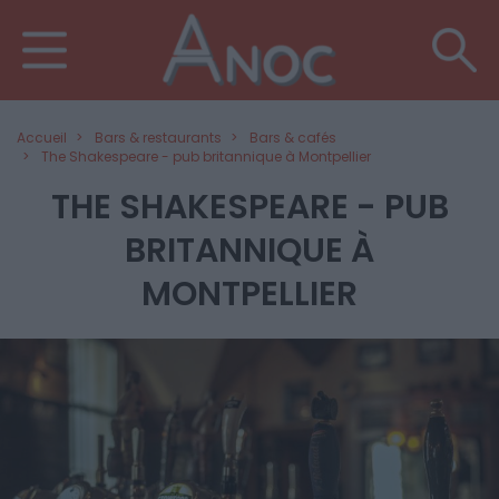
Accueil
Bars & restaurants
Bars & cafés
The Shakespeare - pub britannique à Montpellier
THE SHAKESPEARE - PUB
BRITANNIQUE À
MONTPELLIER