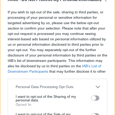
santé, à consommer avec modération.
If you wish to opt-out of the sale, sharing to third parties, or
processing of your personal or sensitive information for
INFORMATIONS PRATIQUES
targeted advertising by us, please use the below opt-out
section to confirm your selection. Please note that after your
DATES ET HORAIRES
opt-out request is processed you may continue seeing
Prochains jours
interest-based ads based on personal information utilized by
Dimanche :
de 15h à 0h
us or personal information disclosed to third parties prior to
Lundi :
de 17h à 1h
your opt-out. You may separately opt-out of the further
Mardi :
de 17h à 1h
disclosure of your personal information by third parties on the
Mercredi :
de 17h à 1h
IAB’s list of downstream participants. This information may
Jeudi :
de 17h à 1h
also be disclosed by us to third parties on the
IAB’s List of
Vendredi :
de 17h à 1h
Samedi :
de 14h à 0h
Downstream Participants
that may further disclose it to other
third parties.
LIEU
The Shakespeare
Personal Data Processing Opt Outs
12 Rue de la Petite Loge
I want to opt-out of the Sharing of my
34000
Montpellier
personal data.
Calcul d'itinéraire
Opted In
TARIFS
I want to opt-out of the Sale of my