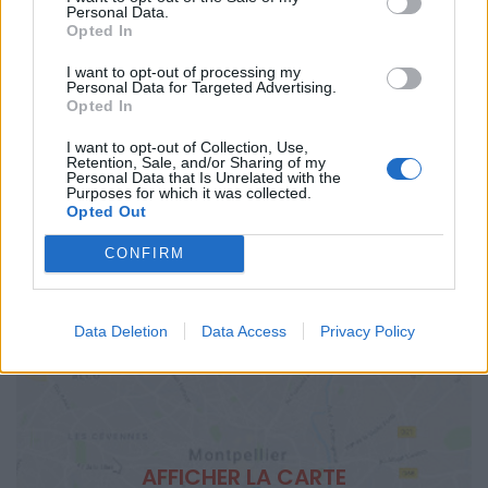
à partir de : 5€
Personal Data.
Opted In
ÂGE RECOMMANDÉ
I want to opt-out of processing my
À partir de 18 ans
Personal Data for Targeted Advertising.
Opted In
SITE OFFICIEL
www.shakespearepub.fr
I want to opt-out of Collection, Use,
Retention, Sale, and/or Sharing of my
Personal Data that Is Unrelated with the
Purposes for which it was collected.
Opted Out
CONFIRM
Data Deletion
Data Access
Privacy Policy
AFFICHER LA CARTE