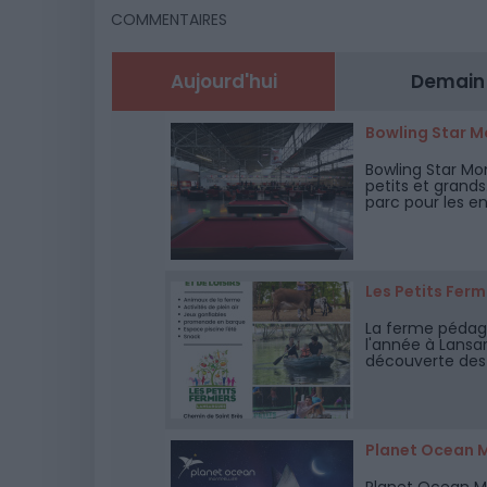
COMMENTAIRES
Aujourd'hui
Demain
Bowling Star M
Bowling Star Mo
petits et grands
parc pour les en
situé dans le qu
Les Petits Fer
La ferme pédago
l'année à Lansa
découverte des a
des jeux en plei
Planet Ocean M