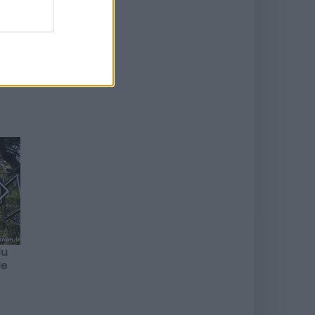
sse
du
Chasse aux œufs au
de
petit Paradis à
Vendargues