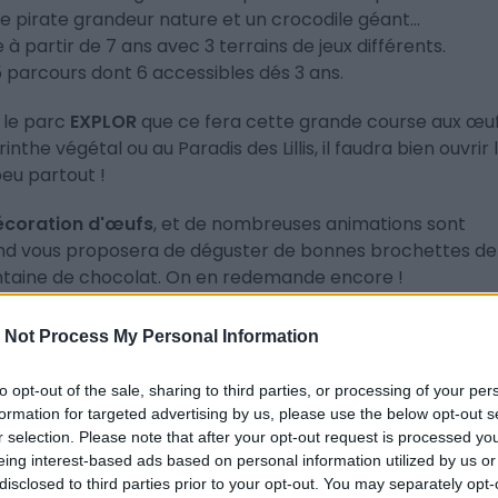
de pirate grandeur nature et un crocodile géant...
à partir de 7 ans avec 3 terrains de jeux différents.
parcours dont 6 accessibles dés 3 ans.
s le parc
EXPLOR
que ce fera cette grande course aux œuf
nthe végétal ou au Paradis des Lillis, il faudra bien ouvrir 
eu partout !
décoration d'œufs
, et de nombreuses animations sont
and vous proposera de
déguster de bonnes brochettes de
ntaine de chocolat. On en redemande encore !
se en place en partenariat avec l’
association
Rires clow
 Not Process My Personal Information
alicieux de l’EXPLOR.
A chaque lapin trouvé, Les Rochers
R pour une famille ayant un enfant hospitalisé.
to opt-out of the sale, sharing to third parties, or processing of your per
formation for targeted advertising by us, please use the below opt-out s
r selection. Please note that after your opt-out request is processed y
eing interest-based ads based on personal information utilized by us or
arc.
disclosed to third parties prior to your opt-out. You may separately opt-