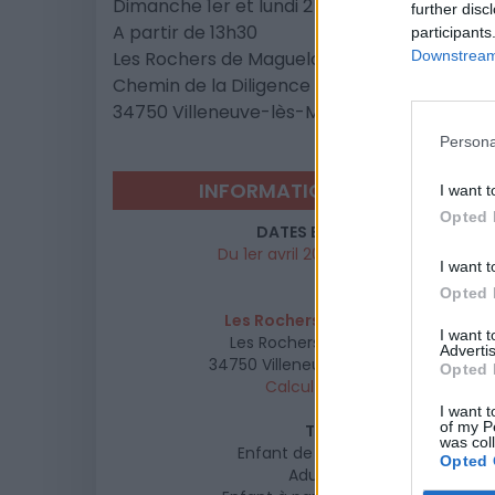
Dimanche 1er et lundi 2 avril 2018
further disc
A partir de 13h30
participants
Les Rochers de Maguelone
Downstream 
Chemin de la Diligence
34750 Villeneuve-lès-Maguelone
Persona
INFORMATIONS PRATIQUES
I want t
Opted 
DATES ET HORAIRES
Du 1er avril 2018 au 2 avril 2018
I want t
Opted 
LIEU
Les Rochers de Maguelone
I want 
Les Rochers de Maguelone
Advertis
34750
Villeneuve les Maguelone
Opted 
Calcul d'itinéraire
I want t
of my P
TARIFS
was col
Enfant de 3 à 6 ans : 10€
Opted 
Adulte : 12€