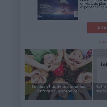
Planet Ocean Mo
univers, du plus
expérience incr
amis, ou à savou
Affi
Sorties et activités pour les
Notre
enfants à Montpellier
œufs 