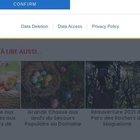
CONFIRM
Data Deletion
Data Access
Privacy Policy
 de loisirs
,
Rochers de Maguelone
,
Villeneuve les Maguelone
,
Cha
 Montpellier
À LIRE AUSSI...
e aux
Grande Chasse aux
Réouverture 2021 
es aux
œufs du Secours
Parc des Rochers 
rs de
Populaire au Domaine
Maguelone
es
d'O