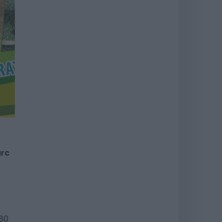
arc
 80