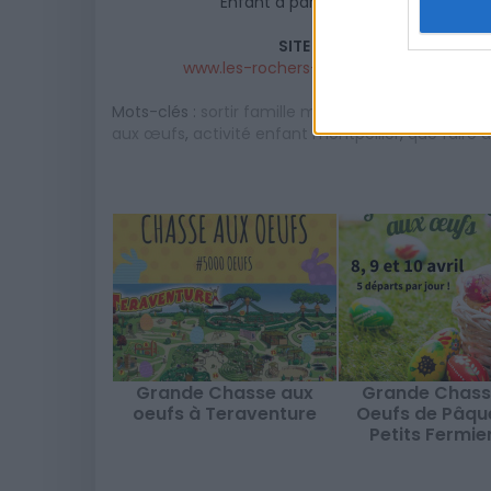
Enfant à partir de 7 ans : 12€
SITE OFFICIEL
www.les-rochers-de-maguelone.com
Mots-clés :
sortir famille montpellier
,
Hérault
,
Parc
aux œufs
,
activité enfant montpellier
,
que faire à
Grande Chasse aux
Grande Chass
oeufs à Teraventure
Oeufs de Pâqu
Petits Fermie
Lansargu