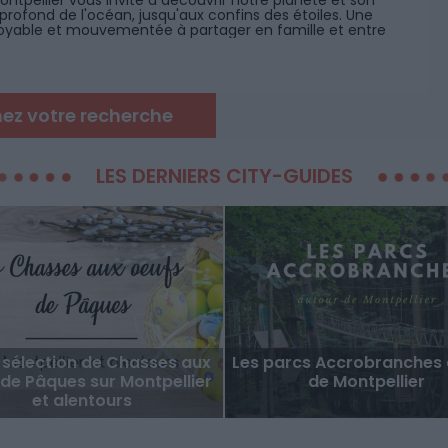
ntpellier vous invite à découvrir notre planète et son
 profond de l'océan, jusqu'aux confins des étoiles. Une
oyable et mouvementée à partager en famille et entre
rer en solo !
nez votre recherche
LES DERNIERS CITY-GUIDES
 sélection de Chasses aux
Les parcs Accrobranches 
de Pâques sur Montpellier
de Montpellier
et alentours