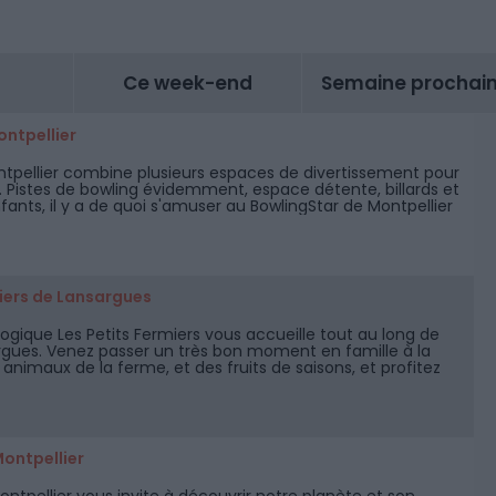
Ce week-end
Semaine prochai
ontpellier
ntpellier combine plusieurs espaces de divertissement pour
. Pistes de bowling évidemment, espace détente, billards et
fants, il y a de quoi s'amuser au BowlingStar de Montpellier
artier Près d'Arènes.
miers de Lansargues
gique Les Petits Fermiers vous accueille tout au long de
rgues. Venez passer un très bon moment en famille à la
nimaux de la ferme, et des fruits de saisons, et profitez
n air et de l'espace aquatique en été.
ontpellier