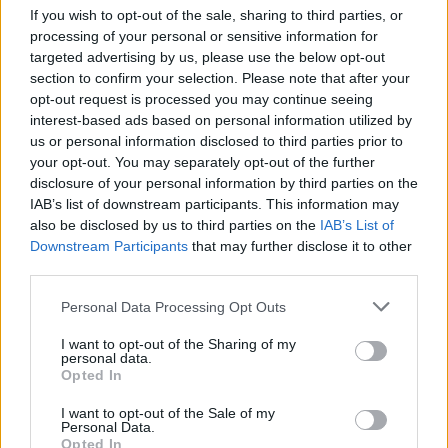
If you wish to opt-out of the sale, sharing to third parties, or
AFFICHER LA CARTE
processing of your personal or sensitive information for
targeted advertising by us, please use the below opt-out
section to confirm your selection. Please note that after your
opt-out request is processed you may continue seeing
interest-based ads based on personal information utilized by
us or personal information disclosed to third parties prior to
your opt-out. You may separately opt-out of the further
disclosure of your personal information by third parties on the
IAB’s list of downstream participants. This information may
Mots-clés :
sortir famille montpellier
,
Lansargues
,
Petits
also be disclosed by us to third parties on the
IAB’s List of
Fermiers Lansargues
,
Hérault
,
Chasse aux œufs
,
activité
Downstream Participants
that may further disclose it to other
enfant montpellier
,
sortie en famille
,
que faire pendant les
third parties.
vacances de paques
Personal Data Processing Opt Outs
À LIRE AUSSI...
I want to opt-out of the Sharing of my
personal data.
Opted In
I want to opt-out of the Sale of my
Personal Data.
Opted In