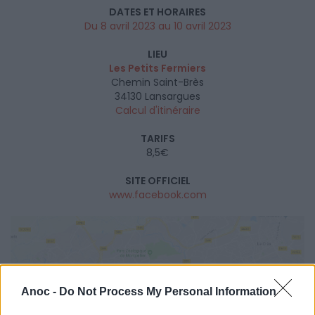
DATES ET HORAIRES
Du 8 avril 2023 au 10 avril 2023
LIEU
Les Petits Fermiers
Chemin Saint-Brès
34130
Lansargues
Calcul d'itinéraire
TARIFS
8,5€
SITE OFFICIEL
www.facebook.com
Anoc -
Do Not Process My Personal Information