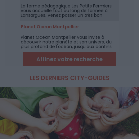
quartier Près d'Arènes.
La ferme pédagogique Les Petits Fermiers
vous accueille tout au long de l'année à
Lansargues. Venez passer un très bon
moment en famille à la découverte des
animaux de la ferme, et des fruits de
Planet Ocean Montpellier
saisons, et profitez des jeux en plein air et de
l'espace aquatique en été.
Planet Ocean Montpellier vous invite à
découvrir notre planète et son univers, du
plus profond de l'océan, jusqu'aux confins
des étoiles. Une expérience incroyable et
mouvementée à partager en famille et
Affinez votre recherche
entre amis, ou à savourer en solo !
LES DERNIERS CITY-GUIDES