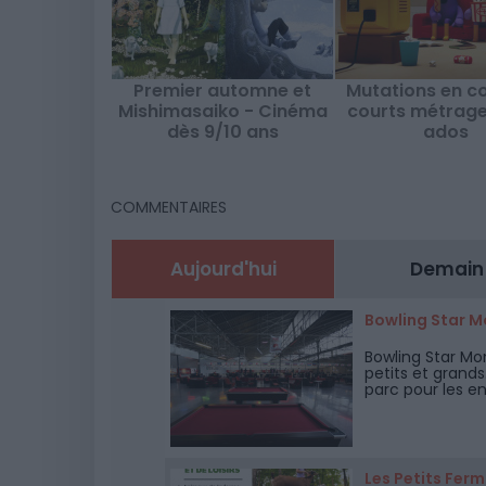
Premier automne et
Mutations en co
Mishimasaiko - Cinéma
courts métrage
dès 9/10 ans
ados
COMMENTAIRES
Aujourd'hui
Demain
Bowling Star M
Bowling Star Mo
petits et grands
parc pour les en
situé dans le qu
Les Petits Fer