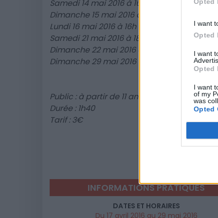
Opted 
Samedi 14 mai 2016 à 16h (VOSTF)
Dimanche 15 mai 2016 à 14h (VF)
I want t
Lundi 16 mai 2016 à 16h (VF)
Opted 
Samedi 21 mai 2016 à 18h30 (VF)
Dimanche 22 mai 2016 à 14h (VF)
I want 
Dimanche 29 mai 2016 à 18h15
Advertis
Opted 
I want t
of my P
Public : à partir de 11 ans
was col
Durée : 1h40
Opted 
Tarif : 3€
INFORMATIONS PRATIQUES
DATES ET HORAIRES
Du 17 avril 2016 au 29 mai 2016