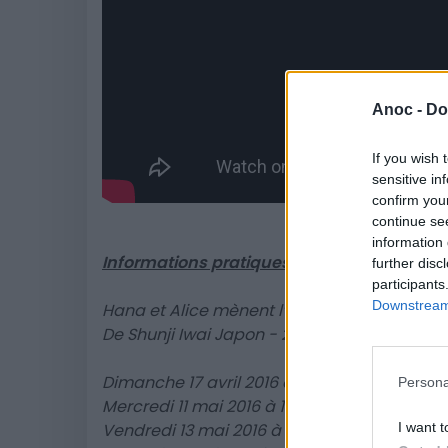
Anoc -
Do
If you wish 
sensitive in
confirm you
continue se
information 
Informations pratiques:
further disc
participants
Downstream 
Hana et Alice mènent l’enquête
De Shunji Iwai Japon - 2016
Dimanche 17 avril 2016 à 17h30 (avant-prem
Persona
Mercredi 11 mai 2016 à 17h (VF)
I want t
Vendredi 13 mai 2016 à 18h (VOSTF)