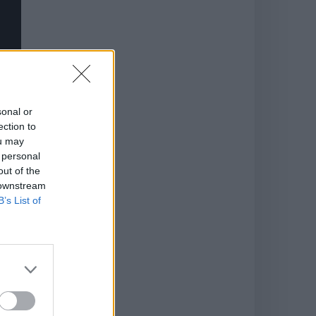
sonal or
ection to
ou may
 personal
out of the
 downstream
B’s List of