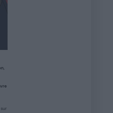
on,
uvre
 sur