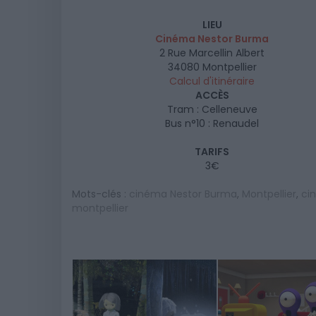
LIEU
Cinéma Nestor Burma
2 Rue Marcellin Albert
34080
Montpellier
Calcul d'itinéraire
ACCÈS
Tram : Celleneuve
Bus n°10 : Renaudel
TARIFS
3€
Mots-clés :
cinéma Nestor Burma
,
Montpellier
,
ci
montpellier