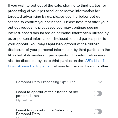
If you wish to opt-out of the sale, sharing to third parties, or
processing of your personal or sensitive information for
targeted advertising by us, please use the below opt-out
section to confirm your selection. Please note that after your
opt-out request is processed you may continue seeing
interest-based ads based on personal information utilized by
us or personal information disclosed to third parties prior to
your opt-out. You may separately opt-out of the further
disclosure of your personal information by third parties on the
IAB’s list of downstream participants. This information may
also be disclosed by us to third parties on the
IAB’s List of
Downstream Participants
that may further disclose it to other
Hana et Alice mènent l’enquête - Cinéma
third parties.
dès 11 ans
Personal Data Processing Opt Outs
Dans le cadre du Festival Jeune Public des Cinémas et
Circuits Itinérants du Languedoc-Roussillon, venez
I want to opt-out of the Sharing of my
découvrir "Hana et Alice mènent l’enquête", un manga
personal data.
passionnant aux héroïnes très attachantes, du 11 au 16
Opted In
mai 2016, au cinéma Nestor Burma de Montpellier. Une
petite merveille d'animation japonaise sélectionnée en
I want to opt-out of the Sale of my
Personal Data.
compétition au Festival International d’Annecy 2015.