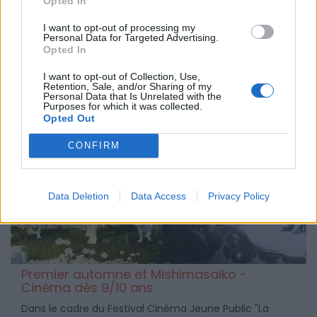
Opted In
L'œuvre a également reçu le prix du jury de "Mon
Premier Festival à Paris" en octobre 2015.
I want to opt-out of processing my
Personal Data for Targeted Advertising.
Opted In
I want to opt-out of Collection, Use,
Retention, Sale, and/or Sharing of my
Personal Data that Is Unrelated with the
Purposes for which it was collected.
Opted Out
CONFIRM
Data Deletion
Data Access
Privacy Policy
Premier automne et Mishimasaiko -
Cinéma dès 9/10 ans
Dans le cadre du Festival Cinéma Jeune Public "La