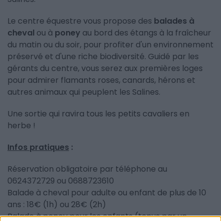
Le centre équestre vous propose des
balades à
cheval
ou à
poney
au bord des étangs à la fraîcheur
du matin ou du soir, pour profiter d'un environnement
préservé et d'une riche biodiversité. Guidé par les
gérants du centre, vous serez aux premières loges
pour admirer flamants roses, canards, hérons et
autres animaux qui peuplent les Salines.
Une sortie qui ravira tous les petits cavaliers en
herbe !
Infos pratiques
:
Réservation obligatoire par téléphone au
0624372729 ou 0688723610
Balade à cheval pour adulte ou enfant de plus de 10
ans : 18€ (1h) ou 28€ (2h)
Balade à poney pour les enfants (tenus par un