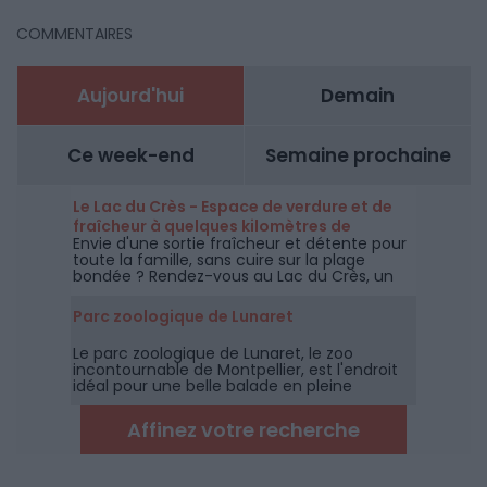
COMMENTAIRES
Aujourd'hui
Demain
Ce week-end
Semaine prochaine
Le Lac du Crès - Espace de verdure et de
fraîcheur à quelques kilomètres de
Envie d'une sortie fraîcheur et détente pour
Montpellier
toute la famille, sans cuire sur la plage
bondée ? Rendez-vous au Lac du Crès, un
espace de 27 hectares ouverts
gratuitement à tous et toute l'année à
Parc zoologique de Lunaret
quelques kilomètres de Montpellier.
Le parc zoologique de Lunaret, le zoo
incontournable de Montpellier, est l'endroit
idéal pour une belle balade en pleine
garrigue à la découverte des animaux des
cinq continents.
Affinez votre recherche