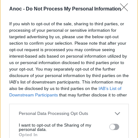
adulte) : 8€ (1/2h) ou 12€ (1h)
Anoc -
Do Not Process My Personal Information
If you wish to opt-out of the sale, sharing to third parties, or
INFORMATIONS PRATIQUES
processing of your personal or sensitive information for
targeted advertising by us, please use the below opt-out
DATES ET HORAIRES
section to confirm your selection. Please note that after your
Du 30 juillet 2018 au 31 juillet 2019
opt-out request is processed you may continue seeing
LIEU
interest-based ads based on personal information utilized by
Poney Club des Salines
us or personal information disclosed to third parties prior to
5266b
your opt-out. You may separately opt-out of the further
34750
Villeneuve les Maguelone
disclosure of your personal information by third parties on the
Calcul d'itinéraire
IAB’s list of downstream participants. This information may
ACCÈS
also be disclosed by us to third parties on the
IAB’s List of
Au bout du Boulevard des Salins, prendre à droite puis
Downstream Participants
that may further disclose it to other
immédiatement à gauche à la fourche.
third parties.
Attention, ne pas suivre le panneau "les salins"
Personal Data Processing Opt Outs
TARIFS
Promenade à poney (à partir de) : 8€
I want to opt-out of the Sharing of my
personal data.
Promenade à cheval (à partir de) : 18€
Opted In