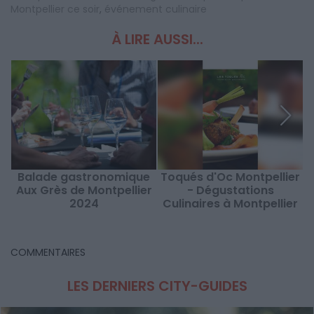
Montpellier ce soir
,
événement culinaire
À LIRE AUSSI...
Balade gastronomique
Toqués d'Oc Montpellier
N
Aux Grès de Montpellier
- Dégustations
E
2024
Culinaires à Montpellier
COMMENTAIRES
LES DERNIERS CITY-GUIDES