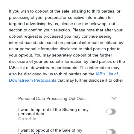
noter la date pour le
Grand Fooding
de l'année
prochaine !
If you wish to opt-out of the sale, sharing to third parties, or
processing of your personal or sensitive information for
targeted advertising by us, please use the below opt-out
section to confirm your selection. Please note that after your
INFORMATIONS PRATIQUES
opt-out request is processed you may continue seeing
interest-based ads based on personal information utilized by
DATES ET HORAIRES
Le 6 décembre 2019
us or personal information disclosed to third parties prior to
your opt-out. You may separately opt-out of the further
LIEU
disclosure of your personal information by third parties on the
Restaurant Anga
IAB’s list of downstream participants. This information may
19 Rue du Palais des Guilhem
also be disclosed by us to third parties on the
IAB’s List of
34000
Montpellier
Downstream Participants
that may further disclose it to other
Calcul d'itinéraire
third parties.
ACCÈS
Tram 1 et 2 : Arrêt Comédie
Personal Data Processing Opt Outs
TARIFS
I want to opt-out of the Sharing of my
personal data.
Table de 8 personnes : 400€
Opted In
SITE OFFICIEL
I want to opt-out of the Sale of my
evenements.lefooding.com