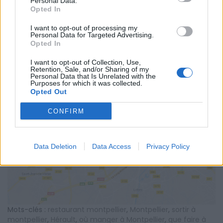
Personal Data.
Opted In
I want to opt-out of processing my
Personal Data for Targeted Advertising.
Opted In
I want to opt-out of Collection, Use,
Retention, Sale, and/or Sharing of my
Personal Data that Is Unrelated with the
Purposes for which it was collected.
Opted Out
AFFICHER LA CARTE
CONFIRM
Data Deletion
Data Access
Privacy Policy
Mots-clés :
restaurant montpellier
,
Montpellier
,
sortir à
montpellier
,
Hérault
,
où manger à Montpellier
,
que faire à