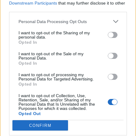
Downstream Participants
that may further disclose it to other
vrai espace de jeux pour les enfants.
third parties.
Personal Data Processing Opt Outs
I want to opt-out of the Sharing of my
personal data.
Opted In
I want to opt-out of the Sale of my
Personal Data.
Opted In
I want to opt-out of processing my
Personal Data for Targeted Advertising.
Opted In
I want to opt-out of Collection, Use,
Retention, Sale, and/or Sharing of my
Personal Data that Is Unrelated with the
Purposes for which it was collected.
Arturo Brachetti au Pasino de La Grande
Opted Out
Motte
CONFIRM
Pour bien commencer la nouvelle année et pour son
Winter Tour, Arturo Brachetti nous fait l'honneur de