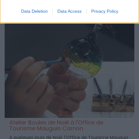
passer sur la scène du Pasino de La Grande Motte le
jeudi 10 janvier 2019 !
Data Deletion
Data Access
Privacy Policy
Atelier Boules de Noël à l'Office de
Tourisme Mauguio Carnon
A quelques jours de Noël, l'Office de Tourisme Mauguio