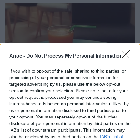
Anoc -
Do Not Process My Personal Information
If you wish to opt-out of the sale, sharing to third parties, or
processing of your personal or sensitive information for
targeted advertising by us, please use the below opt-out
section to confirm your selection. Please note that after your
opt-out request is processed you may continue seeing
interest-based ads based on personal information utilized by
Le Petit Bulle - Salon de thé
parents/enfants
us or personal information disclosed to third parties prior to
your opt-out. You may separately opt-out of the further
Depuis un peu plus d'un an, le Salon de thé
disclosure of your personal information by third parties on the
parents/enfants, Le Petit Bulle, régale les familles avec
IAB’s list of downstream participants. This information may
de délicieux gâteaux maison, des boissons chaudes ou
also be disclosed by us to third parties on the
IAB’s List of
froides, et grignotages bio mais dédie également un