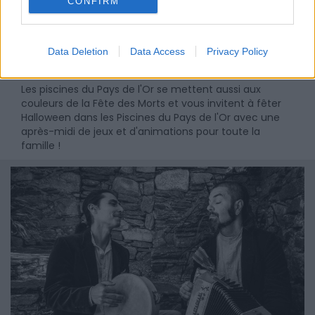
CONFIRM
Data Deletion
Data Access
Privacy Policy
Halloween dans les Piscines du Pays de l'Or
Les piscines du Pays de l'Or se mettent aussi aux
couleurs de la Fête des Morts et vous invitent à fêter
Halloween dans les Piscines du Pays de l'Or avec une
après-midi de jeux et d'animations pour toute la
famille !