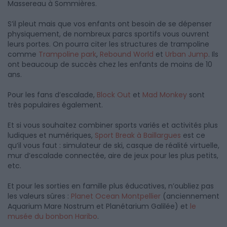
Massereau à Sommières.
S’il pleut mais que vos enfants ont besoin de se dépenser
physiquement, de nombreux parcs sportifs vous ouvrent
leurs portes. On pourra citer les structures de trampoline
comme
Trampoline park
,
Rebound World
et
Urban Jump
. Ils
ont beaucoup de succès chez les enfants de moins de 10
ans.
Pour les fans d’escalade,
Block Out
et
Mad Monkey
sont
très populaires également.
Et si vous souhaitez combiner sports variés et activités plus
ludiques et numériques,
Sport Break à Baillargues
est ce
qu’il vous faut : simulateur de ski, casque de réalité virtuelle,
mur d’escalade connectée, aire de jeux pour les plus petits,
etc.
Et pour les sorties en famille plus éducatives, n’oubliez pas
les valeurs sûres :
Planet Ocean Montpellier
(anciennement
Aquarium Mare Nostrum et Planétarium Galilée) et
le
musée du bonbon Haribo
.