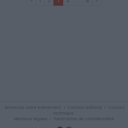
«
1
2
3
4
...
8
»
Annoncez votre événement
•
Contact éditorial
•
Contact
technique
Mentions légales
•
Paramètres de confidentialité