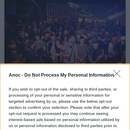
Anoc -
Do Not Process My Personal Information
Infos pratiques
:
If you wish to opt-out of the sale, sharing to third parties, or
Pas de Terminal CB à l'entrée, prévoyez la monnaie.
processing of your personal or sensitive information for
Nombre de places limitées.
targeted advertising by us, please use the below opt-out
section to confirm your selection. Please note that after your
opt-out request is processed you may continue seeing
INFORMATIONS PRATIQUES
interest-based ads based on personal information utilized by
us or personal information disclosed to third parties prior to
DATES ET HORAIRES