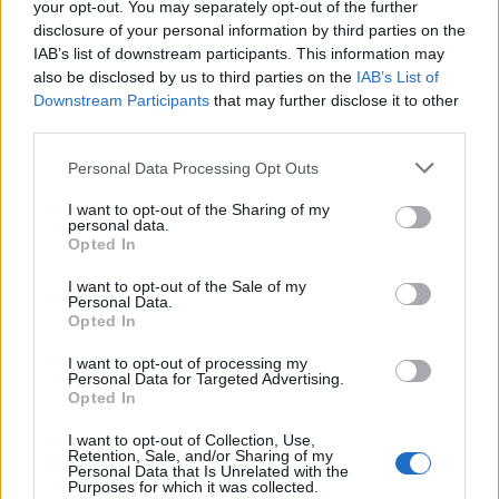
your opt-out. You may separately opt-out of the further
Du 1er novembre 2019 au 2 novembre 2019
disclosure of your personal information by third parties on the
IAB’s list of downstream participants. This information may
LIEU
also be disclosed by us to third parties on the
IAB’s List of
Jungle Pub
Downstream Participants
that may further disclose it to other
129 Avenue de Palavas
third parties.
34070
Montpellier
Calcul d'itinéraire
Personal Data Processing Opt Outs
ACCÈS
Tram ligne 4: Arrêt Garcia Lorca
I want to opt-out of the Sharing of my
personal data.
TARIFS
Opted In
Tarif en prévente : 10€
Tarif sur place : 15€
I want to opt-out of the Sale of my
Personal Data.
Opted In
ÂGE RECOMMANDÉ
De 16 à 77 ans
I want to opt-out of processing my
Personal Data for Targeted Advertising.
DURÉE MOYENNE
Opted In
5 h
I want to opt-out of Collection, Use,
Retention, Sale, and/or Sharing of my
SITE OFFICIEL
Personal Data that Is Unrelated with the
www.facebook.com
Purposes for which it was collected.