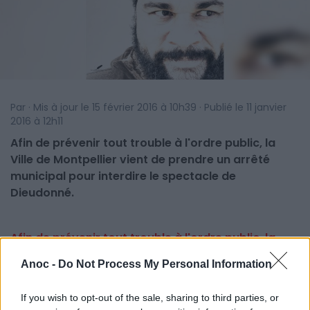
Par · Mis à jour le 15 février 2016 à 10h39 · Publié le 11 janvier
2016 à 12h11
Afin de prévenir tout trouble à l'ordre public, la
Ville de Montpellier vient de prendre un arrêté
municipal pour interdire le spectacle de
Dieudonné.
Afin de prévenir tout trouble à l'ordre public, la
Ville de Montpellier vient de prendre un arrêté
Anoc -
Do Not Process My Personal Information
municipal pour interdire le spectacle de Dieudonné
programmé au Zénith le 5 mars 2016.
If you wish to opt-out of the sale, sharing to third parties, or