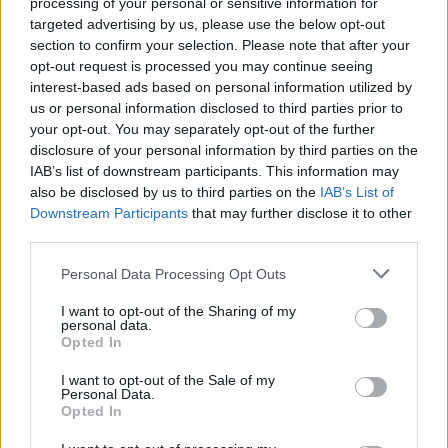
processing of your personal or sensitive information for
En savoir plus
targeted advertising by us, please use the below opt-out
section to confirm your selection. Please note that after your
INFORMATIONS PRATIQUES
opt-out request is processed you may continue seeing
interest-based ads based on personal information utilized by
DATES ET HORAIRES
us or personal information disclosed to third parties prior to
Le 5 mars 2016
your opt-out. You may separately opt-out of the further
À 20h
disclosure of your personal information by third parties on the
IAB’s list of downstream participants. This information may
LIEU
also be disclosed by us to third parties on the
IAB’s List of
Le Zénith Sud
Downstream Participants
that may further disclose it to other
2733 Avenue Albert Einstein
third parties.
34000
Montpellier
Calcul d'itinéraire
Personal Data Processing Opt Outs
ACCÈS
Bus n°9 - Zenith Sud
I want to opt-out of the Sharing of my
personal data.
TARIFS
Opted In
35€
I want to opt-out of the Sale of my
Personal Data.
Opted In