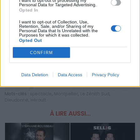
I want to opt-out of processing my
Personal Data for Targeted Advertising.
Opted In
I want to opt-out of Collection, Use,
Retention, Sale, and/or Sharing of my
Personal Data that Is Unrelated with the
Purposes for which it was collected.
AFFICHER LA CARTE
Opted Out
CONFIRM
Data Deletion
Data Access
Privacy Policy
Mots-clés :
spectacle
,
Montpellier
,
Le Zénith Sud
,
Dieudonné
,
Hérault
À LIRE AUSSI...