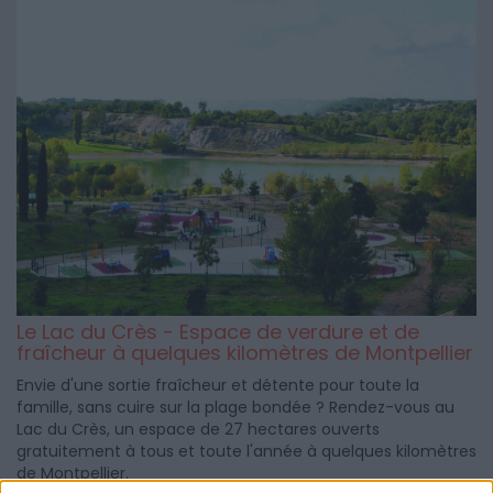
Le Lac du Crès - Espace de verdure et de
fraîcheur à quelques kilomètres de Montpellier
Envie d'une sortie fraîcheur et détente pour toute la
famille, sans cuire sur la plage bondée ? Rendez-vous au
Lac du Crès, un espace de 27 hectares ouverts
gratuitement à tous et toute l'année à quelques kilomètres
de Montpellier.