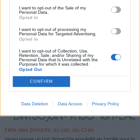
Le Solar Festival, c'est le nouveau festival musical de la
I want to opt-out of the Sale of my
région, qui se déroule dans le cadre bucolique et frais du
Personal Data.
Opted In
Lac du Crès le samedi 1 juillet 2023.
I want to opt-out of processing my
Personal Data for Targeted Advertising.
Opted In
I want to opt-out of Collection, Use,
Retention, Sale, and/or Sharing of my
Personal Data that Is Unrelated with the
Purposes for which it was collected.
Opted Out
CONFIRM
Data Deletion
Data Access
Privacy Policy
Fête des Enfants au Lac du Crès
Venez passer un bon dimanche ensoleillé en famille pour la