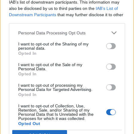
IAB’s list of downstream participants. This information may
also be disclosed by us to third parties on the
IAB’s List of
Downstream Participants
that may further disclose it to other
third parties.
Personal Data Processing Opt Outs
Festival pour enfants
Les petits Plats dans
Saperlipopette
l'Ecran au Théâtre de la
I want to opt-out of the Sharing of my
Chocolaterie
personal data.
Opted In
I want to opt-out of the Sale of my
COMMENTAIRES
Personal Data.
Opted In
Aujourd'hui
Demain
I want to opt-out of processing my
Personal Data for Targeted Advertising.
Opted In
Ce week-end
Semaine prochaine
I want to opt-out of Collection, Use,
Retention, Sale, and/or Sharing of my
Personal Data that Is Unrelated with the
Bowling Star Montpellier
Purposes for which it was collected.
Opted Out
Bowling Star Montpellier combine plusieurs
espaces de divertissement pour petits et