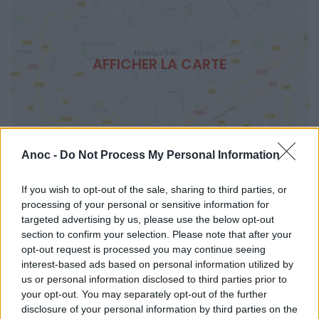
AFFICHER LA CARTE
Anoc -
Do Not Process My Personal Information
If you wish to opt-out of the sale, sharing to third parties, or
Mots-clés :
spectacle enfant montpellier
,
saint jean de
processing of your personal or sensitive information for
vedas
,
Hérault
,
sortir en famille
,
que faire avec les enfants
targeted advertising by us, please use the below opt-out
pendant les vacances
section to confirm your selection. Please note that after your
opt-out request is processed you may continue seeing
À LIRE AUSSI...
interest-based ads based on personal information utilized by
us or personal information disclosed to third parties prior to
your opt-out. You may separately opt-out of the further
disclosure of your personal information by third parties on the