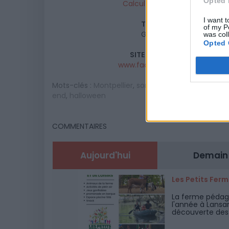
Opted 
Calcul d'itinéraire
I want t
TARIFS
of my P
Gratuit
was col
Opted 
SITE OFFICIEL
www.facebook.com
Mots-clés :
Montpellier
,
sortir à montpellier
,
Hérau
end
,
halloween
COMMENTAIRES
Aujourd'hui
Demain
Les Petits Fer
La ferme pédago
l'année à Lansa
découverte des a
des jeux en plei