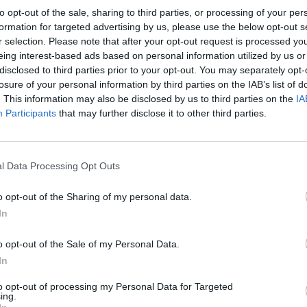
to opt-out of the sale, sharing to third parties, or processing of your per
ux avec des lots à gagner, des stands de maquillage pour l
formation for targeted advertising by us, please use the below opt-out s
 des initiations aux rituels de la
Martror
(la veille de la Fê
r selection. Please note that after your opt-out request is processed y
et bien d'autres surprises...
eing interest-based ads based on personal information utilized by us or
disclosed to third parties prior to your opt-out. You may separately opt-
us invitera à entrer dans la danse et à investir le dancefl
losure of your personal information by third parties on the IAB’s list of
. This information may also be disclosed by us to third parties on the
IA
Participants
that may further disclose it to other third parties.
 cette fête traditionnelle occitane !
l Data Processing Opt Outs
o opt-out of the Sharing of my personal data.
In
o opt-out of the Sale of my Personal Data.
In
to opt-out of processing my Personal Data for Targeted
AFFICHER LA CARTE
ing.