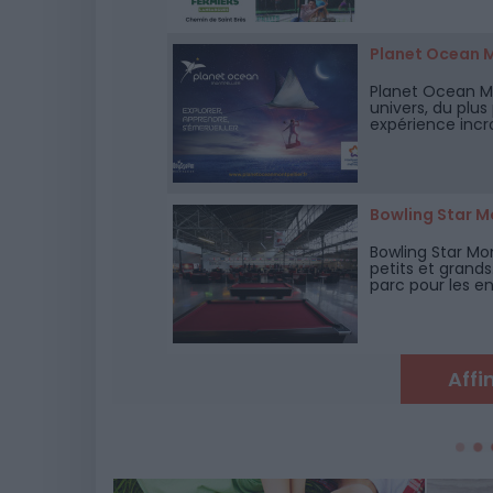
Planet Ocean M
Planet Ocean Mo
univers, du plus
expérience incr
amis, ou à savou
Bowling Star M
Bowling Star Mo
petits et grands
parc pour les en
situé dans le qu
Affi