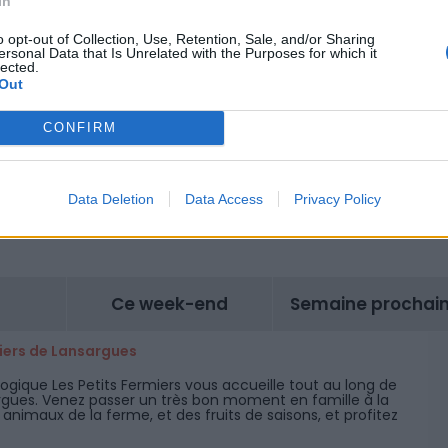
In
o opt-out of Collection, Use, Retention, Sale, and/or Sharing
ersonal Data that Is Unrelated with the Purposes for which it
lected.
Out
CONFIRM
lt
,
Figuerolles
,
fete traditionnelle
,
que faire à Montpellier ce week
Data Deletion
Data Access
Privacy Policy
Ce week-end
Semaine prochai
miers de Lansargues
gique Les Petits Fermiers vous accueille tout au long de
rgues. Venez passer un très bon moment en famille à la
nimaux de la ferme, et des fruits de saisons, et profitez
n air et de l'espace aquatique en été.