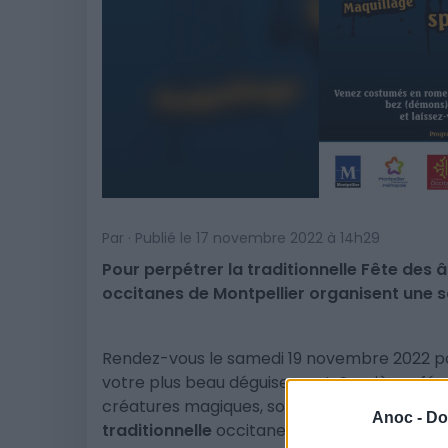
Par · Publié le 17 novembre 2022 à 14h29
Pour perpétrer la traditionnelle Fête des â
occitanes de Montpellier organisent une so
Rendez-vous le samedi 19 novembre 2022 pou
votre plus beau déguisement. Sorcières, fée
créatures magiques, sont invités au Jardin 
Anoc -
Do
traditionnelle
occitane.