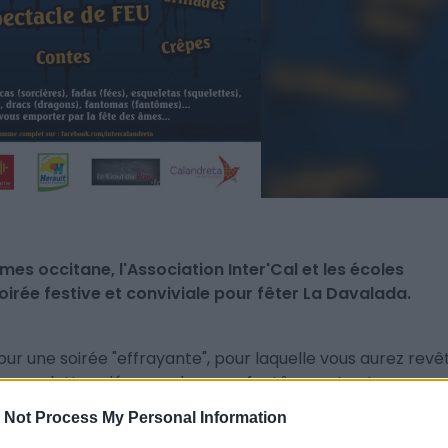
mes occitane, l'Association Inter'Cal et les écoles
irée festive et conviviale pour fêter La Davalada.
r une soirée "effrayante", pour laquelle vous aurez revê
s, squelettes, démons, dragons, fantômes et autres
du Peyrou pour s'amuser et vivre pleinement cette
fête
 Not Process My Personal Information