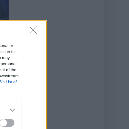
sonal or
ection to
ou may
 personal
out of the
 downstream
B’s List of
es,