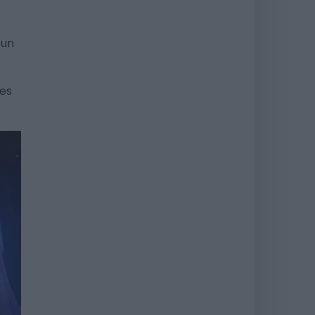
 un
les