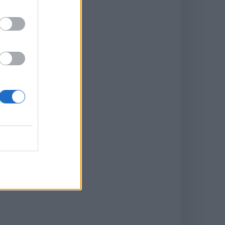
dre
tre
me
t