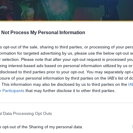
 Not Process My Personal Information
to opt-out of the sale, sharing to third parties, or processing of your per
formation for targeted advertising by us, please use the below opt-out s
r selection. Please note that after your opt-out request is processed y
eing interest-based ads based on personal information utilized by us or
disclosed to third parties prior to your opt-out. You may separately opt-
losure of your personal information by third parties on the IAB’s list of
. This information may also be disclosed by us to third parties on the
IA
Participants
that may further disclose it to other third parties.
e maximum de points en tirant sur l'équipe adverse avec
evêtez en début de partie porte un nom et une couleur qui
 finaux. Si vous êtes touché, votre plastron est inactif
l Data Processing Opt Outs
s points. Et inversement, si vous touchez vos adversair
o opt-out of the Sharing of my personal data.