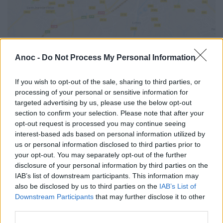
Mots-clés :
théâtre de la plume
,
spectacle enfant
montpellier
,
Montpellier
,
magie montpellier
,
spectacle
Anoc -
Do Not Process My Personal Information
magie enfant montpellier
À LIRE AUSSI...
If you wish to opt-out of the sale, sharing to third parties, or
processing of your personal or sensitive information for
targeted advertising by us, please use the below opt-out
section to confirm your selection. Please note that after your
opt-out request is processed you may continue seeing
interest-based ads based on personal information utilized by
us or personal information disclosed to third parties prior to
your opt-out. You may separately opt-out of the further
disclosure of your personal information by third parties on the
IAB’s list of downstream participants. This information may
Bobby et Mistinguette
Tralalaïe et Tralalouille -
also be disclosed by us to third parties on the
IAB’s List of
contre le crime -
Théâtre Marionnettes et
Downstream Participants
that may further disclose it to other
Spectacle à partir de 3
Chansons - de 3 à 11 ans
third parties.
ans