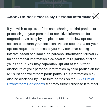
Anoc -
Do Not Process My Personal Information
If you wish to opt-out of the sale, sharing to third parties, or
processing of your personal or sensitive information for
targeted advertising by us, please use the below opt-out
section to confirm your selection. Please note that after your
opt-out request is processed you may continue seeing
interest-based ads based on personal information utilized by
us or personal information disclosed to third parties prior to
your opt-out. You may separately opt-out of the further
Vide-dressing de l'Opéra - Exposition et Vente
disclosure of your personal information by third parties on the
de costumes
IAB’s list of downstream participants. This information may
Un vide-dressing insolite à ne pas manquer pour tous les
also be disclosed by us to third parties on the
IAB’s List of
amateurs de costumes scéniques les 27 et 28 janvier 2023.
Downstream Participants
that may further disclose it to other
third parties.
Personal Data Processing Opt Outs