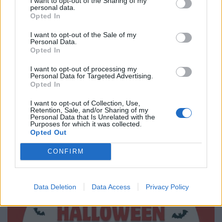
I want to opt-out of the Sharing of my
personal data.
Opted In
I want to opt-out of the Sale of my
Personal Data.
Opted In
I want to opt-out of processing my
Personal Data for Targeted Advertising.
Opted In
I want to opt-out of Collection, Use,
Retention, Sale, and/or Sharing of my
Personal Data that Is Unrelated with the
Purposes for which it was collected.
Halloween Party à Palavas-les-Flots
Opted Out
L'Association Los Popinos, à qui l'on doit la réintroduction du
traditionnel Carnaval de Palavas-les-Flots, vous invite à la
CONFIRM
salle des fêtes de Palavas-les-Flots pour la Halloween Party,
le mardi 31 octobre 2023 à partir de 20h30.
Data Deletion
Data Access
Privacy Policy