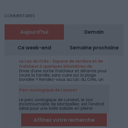
COMMENTAIRES
Aujourd'hui
Demain
Ce week-end
Semaine prochaine
Le Lac du Crès - Espace de verdure et de
fraîcheur à quelques kilomètres de
Envie d'une sortie fraîcheur et détente pour
Montpellier
toute la famille, sans cuire sur la plage
bondée ? Rendez-vous au Lac du Crès, un
espace de 27 hectares ouverts
gratuitement à tous et toute l'année à
Parc zoologique de Lunaret
quelques kilomètres de Montpellier.
Le parc zoologique de Lunaret, le zoo
incontournable de Montpellier, est l'endroit
idéal pour une belle balade en pleine
garrigue à la découverte des animaux des
cinq continents.
Affinez votre recherche