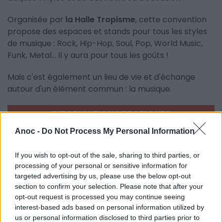
Organisée par
la Halle Tropisme
, cette convention
propose des espaces et stands pour tous les styles
de musique : Rock, Hip-Hop, Soul, Pop, World Music,
Funk, Metal... Il y aura pour tous les goûts !
Mais c'est également un lieu de vie et d'échange
autour d'un élément commun : la musique.
INFORMATIONS PRATIQUES
Anoc -
Do Not Process My Personal Information
DATES ET HORAIRES
Le 5 novembre 2023
De 10h à 18h
If you wish to opt-out of the sale, sharing to third parties, or
processing of your personal or sensitive information for
LIEU
targeted advertising by us, please use the below opt-out
Halle Tropisme
section to confirm your selection. Please note that after your
121 Rue Fontcouverte
opt-out request is processed you may continue seeing
34000
Montpellier
interest-based ads based on personal information utilized by
Calcul d'itinéraire
us or personal information disclosed to third parties prior to