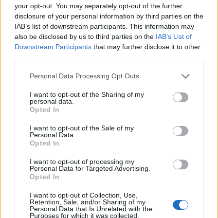
your opt-out. You may separately opt-out of the further
TARIFS
disclosure of your personal information by third parties on the
Moins de 16 ans, étudiants et demandeurs d'emploi :
IAB’s list of downstream participants. This information may
Gratuit
also be disclosed by us to third parties on the
IAB’s List of
Entrée sur place : 3€
Downstream Participants
that may further disclose it to other
third parties.
SITE OFFICIEL
www.tropisme.coop
Personal Data Processing Opt Outs
I want to opt-out of the Sharing of my
personal data.
Opted In
I want to opt-out of the Sale of my
Personal Data.
Opted In
I want to opt-out of processing my
Personal Data for Targeted Advertising.
AFFICHER LA CARTE
Opted In
I want to opt-out of Collection, Use,
Retention, Sale, and/or Sharing of my
Personal Data that Is Unrelated with the
Purposes for which it was collected.