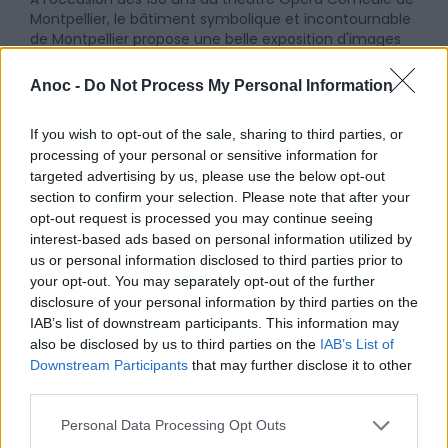
Montpellier, le bâtiment symbolique et incontournable
de Montpellier propose une belle exposition d'images
d'archives, une conférence, une visite guidée et un
concert de cuivres qui reprend des mélodies
Anoc -
Do Not Process My Personal Information
incomparables du répertoire classique.
If you wish to opt-out of the sale, sharing to third parties, or
processing of your personal or sensitive information for
targeted advertising by us, please use the below opt-out
section to confirm your selection. Please note that after your
opt-out request is processed you may continue seeing
interest-based ads based on personal information utilized by
us or personal information disclosed to third parties prior to
your opt-out. You may separately opt-out of the further
disclosure of your personal information by third parties on the
IAB’s list of downstream participants. This information may
also be disclosed by us to third parties on the
IAB’s List of
Downstream Participants
that may further disclose it to other
third parties.
Personal Data Processing Opt Outs