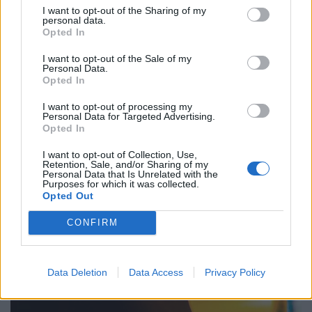
Le Charivari de la Fabrik
I want to opt-out of the Sharing of my
personal data.
Dès la fin du Festival de musiques électroniques Tohu
Opted In
Bohu, sur le Parvis de l'Hôtel de Ville de Montpellier,
direction Le Charivari de la Fabrik, un After de 22h à 2h,
I want to opt-out of the Sale of my
à La Fabrik, le bar à la déco industrielle en plein centre
Personal Data.
Opted In
ville.
I want to opt-out of processing my
Personal Data for Targeted Advertising.
Opted In
I want to opt-out of Collection, Use,
Retention, Sale, and/or Sharing of my
Personal Data that Is Unrelated with the
Purposes for which it was collected.
Opted Out
CONFIRM
Data Deletion
Data Access
Privacy Policy