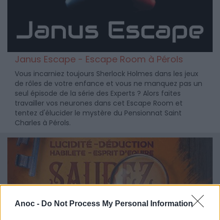
Janus Escape - Escape Room à Pérols
Vous incarniez toujours Sherlock Holmes dans les jeux
de rôles de votre enfance et vous ne manquez pas un
seul épisode de la série des Experts ? Alors faites
travailler vos neurones dans cet Escape Room et
tentez d'élucider le mystère du Pensionnat Saint
Charles à Pérols.
Anoc -
Do Not Process My Personal Information