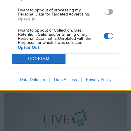
I want to opt-out of processing my
Personal Data for Targeted Advertising.
Opted In
I want to opt-out of Collection, Use,
Retention, Sale, and/or Sharing of my
Personal Data that Is Unrelated with the
Mission Exit - Escape Room Montpellier
Purposes for which it was collected.
Opted Out
Que vous soyez plutôt "La Grande Evasion", "Les
Experts" ou "50 Nuances de Grey", cette salle d'Escape
CONFIRM
Game trouvera le scénario qui vous plaira. Mission Exit
vous propose 4 thèmes différents dans des décors
réalistes dignes des studios de cinéma pour vous
immerger totalement dans l'univers et les
Data Deletion
Data Access
Privacy Policy
personnages choisis.