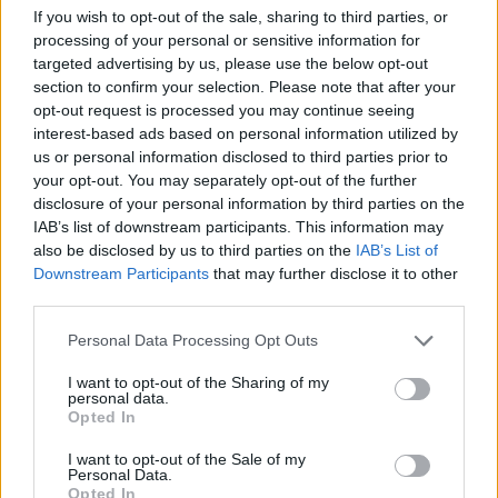
If you wish to opt-out of the sale, sharing to third parties, or
processing of your personal or sensitive information for
targeted advertising by us, please use the below opt-out
section to confirm your selection. Please note that after your
opt-out request is processed you may continue seeing
interest-based ads based on personal information utilized by
us or personal information disclosed to third parties prior to
The Great Escape Game
your opt-out. You may separately opt-out of the further
disclosure of your personal information by third parties on the
On ne présente plus le concept des jeux d'évasion en
IAB’s list of downstream participants. This information may
temps réel, dont le principe est simple : vous échapper
also be disclosed by us to third parties on the
IAB’s List of
de la pièce où vous êtes retenu captif en 60 minutes.
Downstream Participants
that may further disclose it to other
third parties.
Personal Data Processing Opt Outs
I want to opt-out of the Sharing of my
personal data.
Opted In
I want to opt-out of the Sale of my
Personal Data.
Opted In