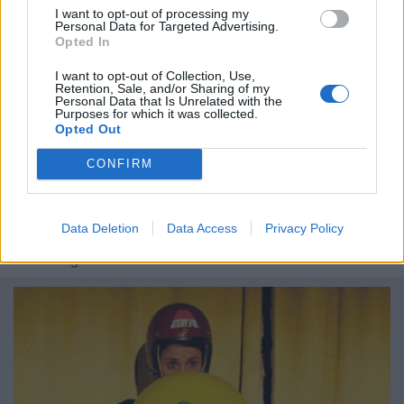
I want to opt-out of processing my
Personal Data for Targeted Advertising.
Opted In
I want to opt-out of Collection, Use,
Retention, Sale, and/or Sharing of my
Personal Data that Is Unrelated with the
Purposes for which it was collected.
Opted Out
Mon cœur é fou - clown, théâtre et arts
CONFIRM
plastiques dès 10 ans
La Cie Doré présente "Mon cœur é fou", les 8, 9 et 10
avril 2016 au théâtre La Vista. À voir dès 10 ans, cette
Data Deletion
Data Access
Privacy Policy
parenthèse désinvolte, véritable bouffée d’oxygène,
est un grain de folie savoureux.