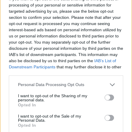
processing of your personal or sensitive information for
targeted advertising by us, please use the below opt-out
section to confirm your selection. Please note that after your
opt-out request is processed you may continue seeing
interest-based ads based on personal information utilized by
us or personal information disclosed to third parties prior to
your opt-out. You may separately opt-out of the further
Alpheus Bellulus - Spectacle de Clown
disclosure of your personal information by third parties on the
IAB’s list of downstream participants. This information may
Le CollectiHiHihif présente son spectacle de clown
also be disclosed by us to third parties on the
IAB’s List of
"Alpheus Bellulus" les 22, 23 et 24 avril 2016 au théâtre
Downstream Participants
that may further disclose it to other
La Vista. Une mise en lumière inventive et surprenante
third parties.
nous plonge dans le périple de deux clowns, rempli
d’aventure, de magie, de poésie et d’humour.
Personal Data Processing Opt Outs
I want to opt-out of the Sharing of my
personal data.
Opted In
I want to opt-out of the Sale of my
Personal Data.
Opted In