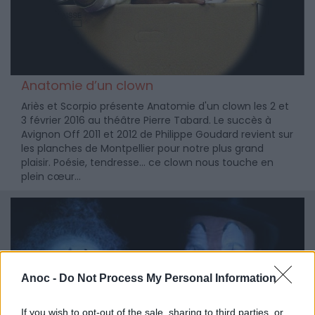
Anatomie d’un clown
Ariès et Scorpio présente Anatomie d'un clown les 2 et
3 février 2016 au théâtre Pierre Tabard. Le succès à
Avignon Off 2011 et 2012 de Philippe Goudard revient sur
les planches de Montpellier pour notre plus grand
plaisir. Poésie, tendresse... ce clown nous touche en
plein cœur...
Anoc -
Do Not Process My Personal Information
If you wish to opt-out of the sale, sharing to third parties, or